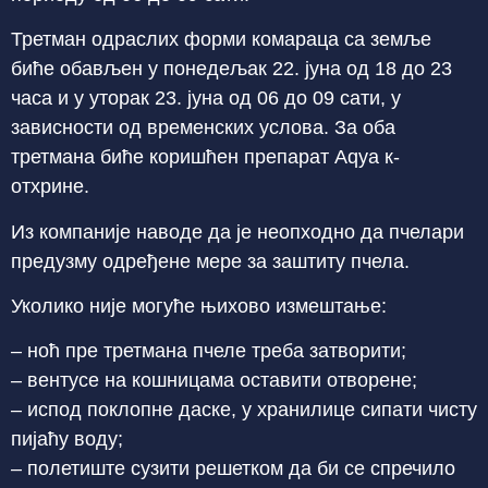
Третман одраслих форми комараца са земље
биће обављен у понедељак 22. јуна од 18 до 23
часа и у уторак 23. јуна од 06 до 09 сати, у
зависности од временских услова. За оба
третмана биће коришћен препарат Аqуа к-
отхрине.
Из компаније наводе да је неопходно да пчелари
предузму одређене мере за заштиту пчела.
Уколико није могуће њихово измештање:
– ноћ пре третмана пчеле треба затворити;
– вентусе на кошницама оставити отворене;
– испод поклопне даске, у хранилице сипати чисту
пијаћу воду;
– полетиште сузити решетком да би се спречило