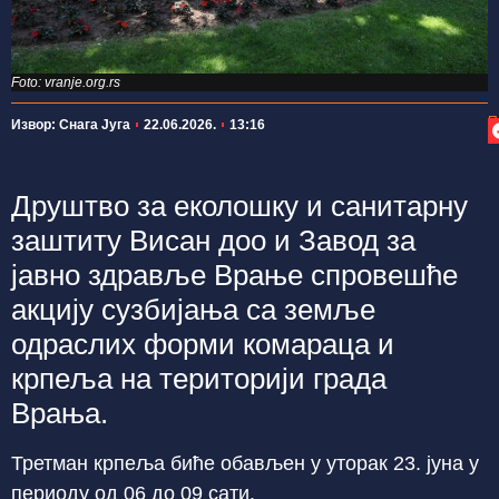
Foto: vranje.org.rs
П
Извор: Снага Југа
22.06.2026.
13:16
Друштво за еколошку и санитарну
заштиту Висан доо и Завод за
јавно здравље Врање спровешће
акцију сузбијања са земље
одраслих форми комараца и
крпеља на територији града
Врања.
Третман крпеља биће обављен у уторак 23. јуна у
периоду од 06 до 09 сати.