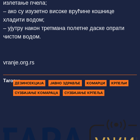
излетање пчела;
– ако су изузетно високе врућине кошнице
хладити водом;
– ујутру након третмана полетне даске опрати
чистом водом.
vranje.org.rs
Тагови:
ДЕЗИНСЕКЦИЈА
ЈАВНО ЗДРАВЉЕ
КОМАРЦИ
КРПЕЉИ
СУЗБИЈАЊЕ КОМАРАЦА
СУЗБИЈАЊЕ КРПЕЉА