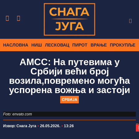
НАСЛОВНА
НИШ
ЛЕСКОВАЦ
ПИРОТ
ВРАЊЕ
ПРОКУПЉЕ
АМСС: На путевима у
Србији већи број
возила,повремено могућа
успорена вожња и застоји
СРБИЈА
Foto: envato.com
П
Извор: Снага Југа
26.05.2026.
13:26