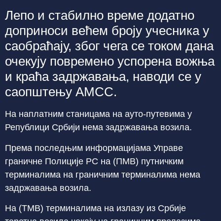
Лепо и стабилно време додатно
доприноси већем броју учесника у
саобраћају, због чега се током дана
очекују повремено успорена вожња
и краћа задржавања, наводи се у
саопштењу АМСС.
На наплатним станицама на ауто-путевима у
Републици Србији нема задржавања возила.
Према последњим информацијама Управе
граничне Полиције РС на (ПМВ) путничким
терминалима на граничним терминалима нема
задржавања возила.
На (ТМВ) терминалима на излазу из Србије