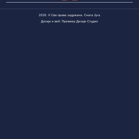
2026. © Сва права задржана. Снага Југа
Дизајн и веб: Премиер Дизајн Студио