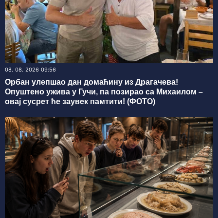
08. 08. 2026 09:56
Oрбан улепшао дан домаћину из Драгачева!
Опуштено ужива у Гучи, па позирао са Михаилом –
овај сусрет ће заувек памтити! (ФОТО)