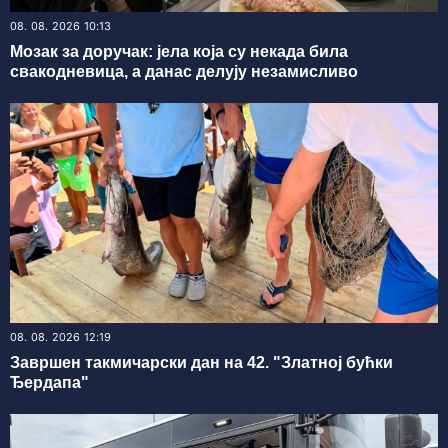
08. 08. 2026 10:13
Мозак за доручак: јела која су некада била
свакодневица, а данас делују незамисливо
08. 08. 2026 12:19
Завршен такмичарски дан на 42. "Златној бућки
Ђердапа"