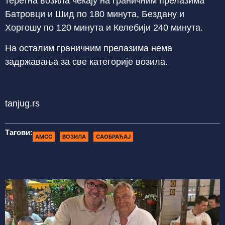
теретна возила чекају на граничним прелазима
Батровци и Шид по 180 минута, Бездану и
Хоргошу по 120 минута и Келебији 240 минута.
На осталим граничним прелазима нема
задржавања за све категорије возила.
tanjug.rs
Тагови:
АМСС
ВОЗИЛА
САОБРАЋАЈ