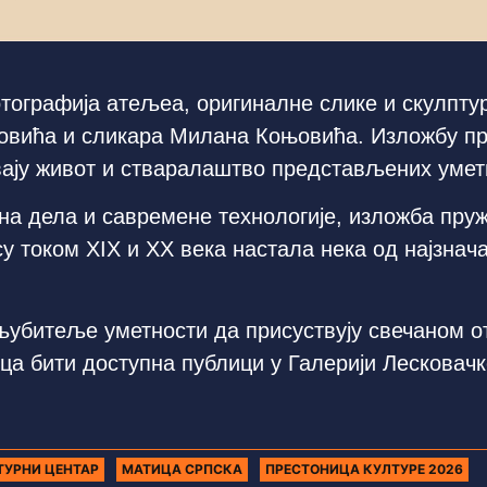
тографија атељеа, оригиналне слике и скулптур
овића и сликара Милана Коњовића. Изложбу пр
вају живот и стваралаштво представљених умет
на дела и савремене технологије, изложба пру
су током XIX и XX века настала нека од најзнач
љубитеље уметности да присуствују свечаном о
ца бити доступна публици у Галерији Лесковачк
ТУРНИ ЦЕНТАР
МАТИЦА СРПСКА
ПРЕСТОНИЦА КУЛТУРЕ 2026