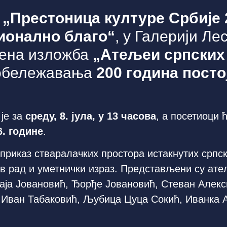
а
„Престоница културе Србије 
ионално благо“
, у Галерији Ле
рена изложба
„Атељеи српских
 обележавања
200 година посто
је за
среду, 8. јула, у 13 часова
, а посетиоци 
6. године
.
приказ стваралачких простора истакнутих српск
в рад и уметнички израз. Представљени су ате
Паја Јовановић, Ђорђе Јовановић, Стеван Алек
Иван Табаковић, Љубица Цуца Сокић, Иванка А