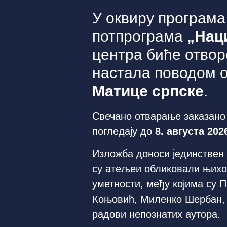
У оквиру програм
потпрограма
„Нац
центра биће отво
настала поводом
Матице српске
.
Свечано отварање заказано 
погледају до
8. августа 202
Изложба доноси јединствен 
су атељеи обликовали њихо
уметности, међу којима су 
Коњовић, Миленко Шербан, 
радови непознатих аутора.