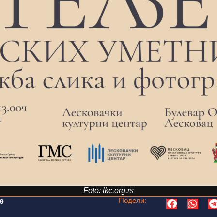
Foto: lkc.org.rs
Подели:
39