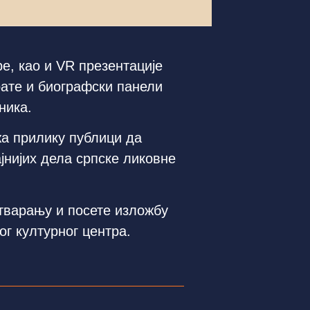
е, као и VR презентације
ате и биографски панели
ника.
жа прилику публици да
ајнијих дела српске ликовне
тварању и посете изложбу
ог културног центра.