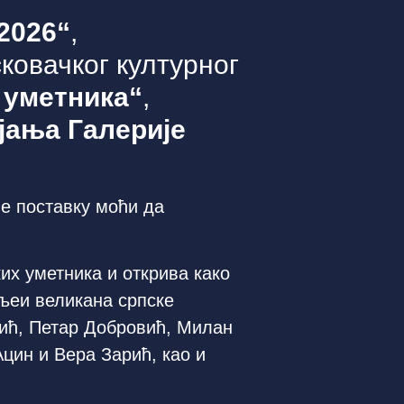
2026“
,
сковачког културног
 уметника“
,
јања Галерије
ће поставку моћи да
их уметника и открива како
љеи великана српске
сић, Петар Добровић, Милан
цин и Вера Зарић, као и