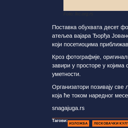
Foto: lkc.org.rs
Поставка обухвата десет фо
атељеа вајара Ђорђа Јован
који посетиоцима приближа
Кроз фотографије, оригинал
завири у просторе у којима 
уметности.
Организатори позивају све 
која ће током наредног месе
snagajuga.rs
Тагови:
ИЗЛОЖБА
ЛЕСКОВАЧКИ КУЛ