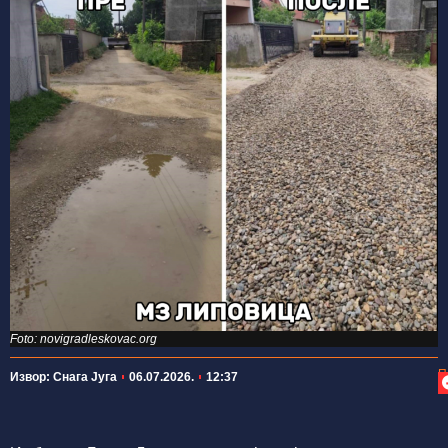
Foto: novigradleskovac.org
П
Извор: Снага Југа
06.07.2026.
12:37