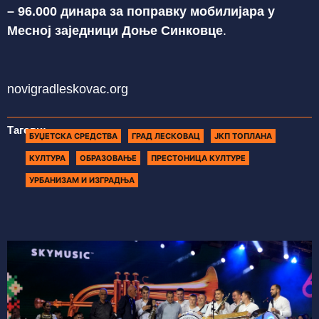
– 96.000 динара за поправку мобилијара у
Месној заједници Доње Синковце
.
novigradleskovac.org
Тагови:
БУЏЕТСКА СРЕДСТВА
ГРАД ЛЕСКОВАЦ
ЈКП ТОПЛАНА
КУЛТУРА
ОБРАЗОВАЊЕ
ПРЕСТОНИЦА КУЛТУРЕ
УРБАНИЗАМ И ИЗГРАДЊА