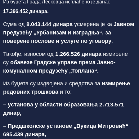
Из буџета Града Лесковца исплаћено је данас
17.396.452 динара.
Сума од
8.043.144 динара
усмерена је ка
Јавном
предузећу „Урбанизам и изградња“, за
поверене послове и услуге по уговору
.
Такође, износом од
1.266.526 динара
измирене
су
обавезе Градске управе према Јавно-
комуналном предузећу „Топлана“.
Из буџета су издвојена и средства за
измирење
редовних трошкова
и то:
– установа у области образовања 2.713.571
динар,
– Предшколске установе „Вукица Митровић“
695.439 динара,