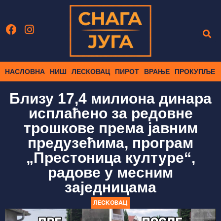
НАСЛОВНА
НИШ
ЛЕСКОВАЦ
ПИРОТ
ВРАЊЕ
ПРОКУПЉЕ
Близу 17,4 милиона динара
исплаћено за редовне
трошкове према јавним
предузећима, програм
„Престоница културе“,
радове у месним
заједницама
ЛЕСКОВАЦ