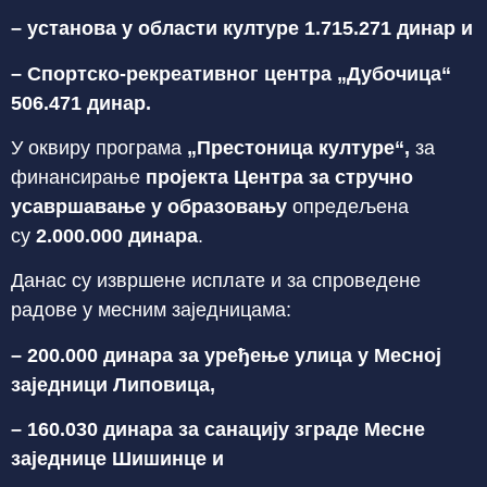
– установа у области културе 1.715.271 динар и
– Спортско-рекреативног центра „Дубочица“
506.471 динар.
У оквиру програма
„Престоница културе“,
за
финансирање
пројекта Центра за стручно
усавршавање у образовању
опредељена
су
2.000.000 динара
.
Данас су извршене исплате и за спроведене
радове у месним заједницама:
– 200.000 динара за уређење улица у Месној
заједници Липовица,
– 160.030 динара за санацију зграде Месне
заједнице Шишинце и