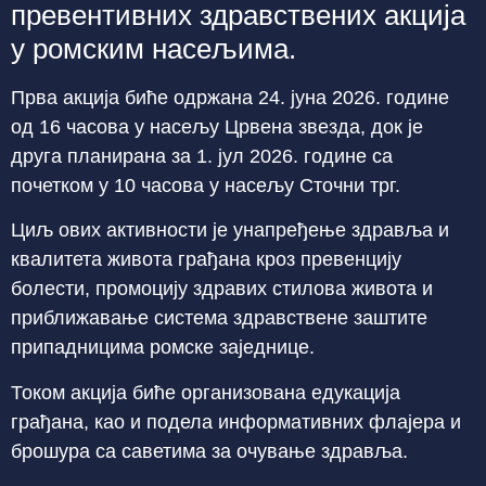
превентивних здравствених акција
у ромским насељима.
Прва акција биће одржана 24. јуна 2026. године
од 16 часова у насељу Црвена звезда, док је
друга планирана за 1. јул 2026. године са
почетком у 10 часова у насељу Сточни трг.
Циљ ових активности је унапређење здравља и
квалитета живота грађана кроз превенцију
болести, промоцију здравих стилова живота и
приближавање система здравствене заштите
припадницима ромске заједнице.
Током акција биће организована едукација
грађана, као и подела информативних флајера и
брошура са саветима за очување здравља.