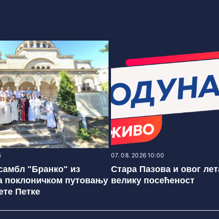
5
07. 08. 2026 10:00
самбл "Бранко" из
Стара Пазова и овог ле
а поклоничком путовању
велику посећеност
ете Петке