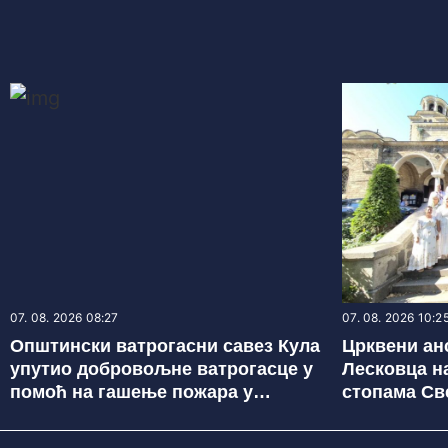
07. 08. 2026 08:27
07. 08. 2026 10:2
Општински ватрогасни савез Кула
Црквени ан
упутио добровољне ватрогасце у
Лесковца н
помоћ на гашење пожара у
стопама Св
Делиблатској пешчари