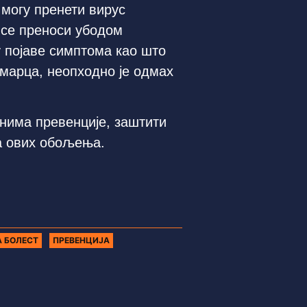
 могу пренети вирус
 се преноси убодом
у појаве симптома као што
омарца, неопходно је одмах
нима превенције, заштити
а ових обољења.
 БОЛЕСТ
ПРЕВЕНЦИЈА