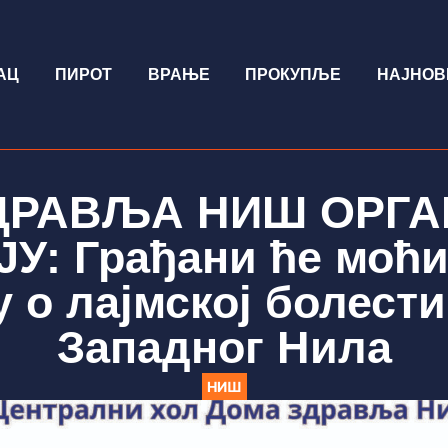
АЦ
ПИРОТ
ВРАЊЕ
ПРОКУПЉЕ
НАЈНОВ
ДРАВЉА НИШ ОРГА
У: Грађани ће моћи
о лајмској болести
Западног Нила
НИШ