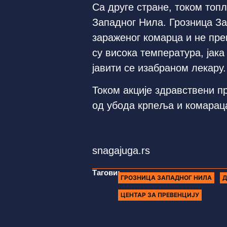
Са друге стране, током топ
Западног Нила. Грозница За
зараженог комарца и не пре
су висока температура, јак
јавити се изабраном лекару.
Током акције здравствени п
од убода крпеља и комараца
snagajuga.rs
Тагови:
ГРОЗНИЦА ЗАПАДНОГ НИЛА
Д
ЦЕНТАР ЗА ПРЕВЕНЦИЈУ