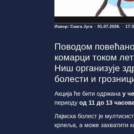
Извор: Снага Југа
01.07.2026.
17:
Поводом повећаног
комарци током ле
Ниш организује зд
болести и грозниц
Акција ће бити одржана
у че
периоду
од 11 до 13 часов
Лајмска болест је мултисис
крпеља, а може захватити ко