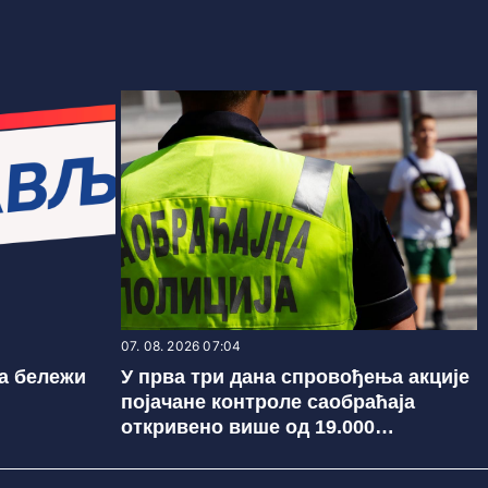
07. 08. 2026 07:04
та бележи
У прва три дана спровођења акције
појачане контроле саобраћаја
откривено више од 19.000
прекршаја прекорачења дозвољене
брзине