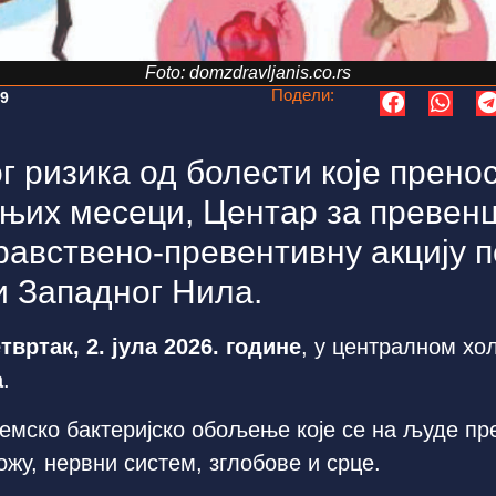
Foto: domzdravljanis.co.rs
Подели:
39
 ризика од болести које прено
тњих месеци, Центар за превен
равствено-превентивну акцију п
и Западног Нила.
твртак, 2. јула 2026. године
, у централном хо
а
.
темско бактеријско обољење које се на људе п
жу, нервни систем, зглобове и срце.