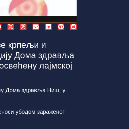
се крпељи и
цију Дома здравља
освећену лајмској
лу Дома здравља Ниш, у
реноси убодом зараженог