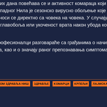
лих дана повећава се и активност комараца који
падног Нила је сезонско вирусно обољење које
носи се директно са човека на човека. У случај
а главобоља или укоченост врата након убода к
рофесионалци разговараће са грађанима о начи
, као и о значају раног препознавања симптом
ОМ ЗДРАВЉА НИШ
ЗДРАВЉЕ
КОМАРЦИ
КРПЕЉИ
ЛАЈМСКА