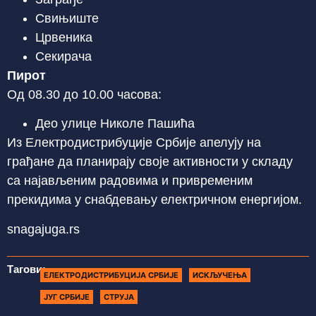
Свињиште
Црвеника
Секирача
Пирот
Од 08.30 до 10.00 часова:
Део улице Николе Пашића
Из Електродистрибуције Србије апелују на
грађане да планирају своје активности у складу
са најављеним радовима и привременим
прекидима у снабдевању електричном енергијом.
snagajuga.rs
Тагови:
ЕЛЕКТРОДИСТРИБУЦИЈА СРБИЈЕ
ИСКЉУЧЕЊА
ЈУГ СРБИЈЕ
СТРУЈА