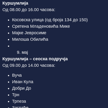
Куршумлија
Од 08.00 до 16.00 часова:
Косовска улица (од броја 134 до 150)
Сретена Младеновића Мике
Мајке Јевросиме
Милоша Обилића
мај
Куршумлија – сеоска подручја
Од 09.00 до 14.00 часова:
Вуча
Иван Кула
Добри До
Трн
Трпеза
Заграђе