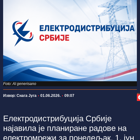
Foto: AI generisano
П
Извор: Снага Југа
01.06.2026.
09:07
Електродистрибуција Србије
најавила је планиране радове на
електромрежи за понедељак, 1. јун