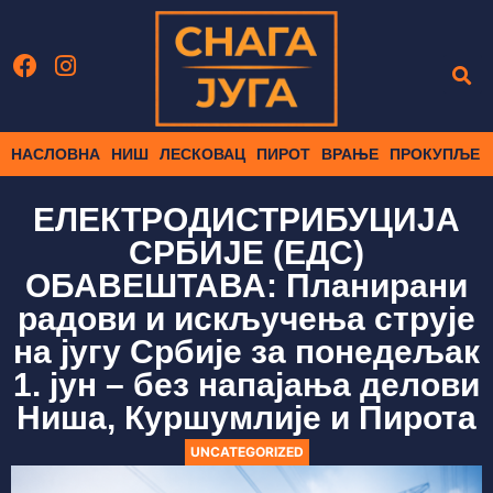
НАСЛОВНА
НИШ
ЛЕСКОВАЦ
ПИРОТ
ВРАЊЕ
ПРОКУПЉЕ
ЕЛЕКТРОДИСТРИБУЦИЈА
СРБИЈЕ (ЕДС)
ОБАВЕШТАВА: Планирани
радови и искључења струје
на југу Србије за понедељак
1. јун – без напајања делови
Ниша, Куршумлије и Пирота
UNCATEGORIZED