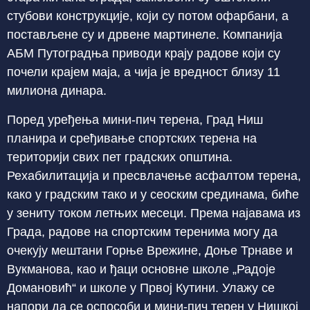
стубови конструкције, који су потом офарбани, а
постављене су и дрвене мартинеле. Компанија
АБМ Путоградња приводи крају радове који су
почели крајем маја, а чија је вредност близу 11
милиона динара.
Поред уређења мини-пич терена, Град Ниш
планира и сређивање спортских терена на
територији свих пет градских општина.
Рехабилитација и пресвлачење асфалтом терена,
како у градским тако и у сеоским срединама, биће
у зениту током летњих месеци. Према најавама из
Града, радове на спортским теренима могу да
очекују мештани Горње Врежине, Доње Трнаве и
Вукманова, као и ђаци основне школе „Радоје
Домановић“ и школе у Првој Кутини. Улажу се
напори да се оспособи и мини-пич терен у Нишкој