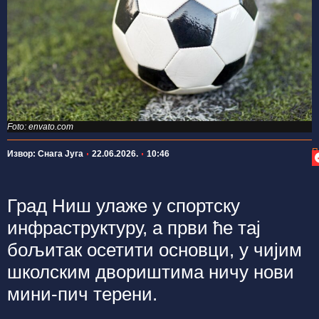
Foto: envato.com
П
Извор: Снага Југа
22.06.2026.
10:46
Град Ниш улаже у спортску
инфраструктуру, а први ће тај
бољитак осетити основци, у чијим
школским двориштима ничу нови
мини-пич терени.