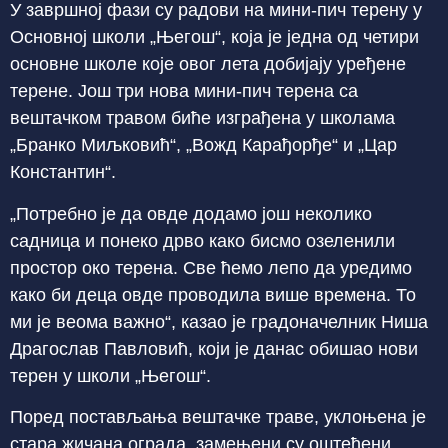
У завршној фази су радови на мини-пич терену у
Основној школи „Његош“, која је једна од четири
основне школе које овог лета добијају уређене
терене. Још три нова мини-пич терена са
вештачком травом биће изграђена у школама
„Бранко Миљковић“, „Вожд Карађорђе“ и „Цар
Константин“.
„Потребно је да овде додамо још неколико
садница и понеко дрво како бисмо озеленили
простор око терена. Све ћемо лепо да уредимо
како би деца овде проводила више времена. То
ми је веома важно“, казао је градоначелник Ниша
Драгослав Павловић, који је данас обишао нови
терен у школи „Његош“.
Поред постављања вештачке траве, уклоњена је
стара жичана ограда, замењени су оштећени