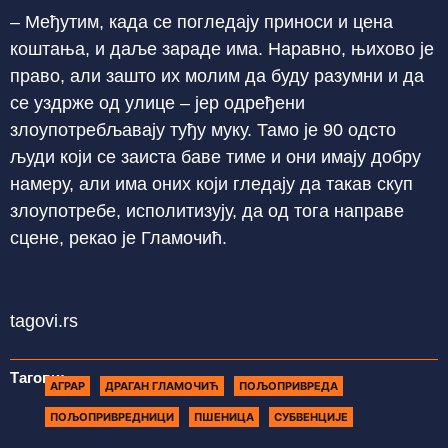
– Међутим, када се погледају приноси и цена
коштања, и даље зараде има. Наравно, њихово је
право, али зашто их молим да буду разумни и да
се уздрже од улице – јер одређени
злоупотребљавају туђу муку. Тамо је 90 одсто
људи који се заиста баве тиме и они имају добру
намеру, али има оних који гледају да такав скуп
злоупотребе, исполитизују, да од тога направе
сцене, рекао је Гламочић.
tagovi.rs
Тагови:
АГРАР
ДРАГАН ГЛАМОЧИЋ
ПОЉОПРИВРЕДА
ПОЉОПРИВРЕДНИЦИ
ПШЕНИЦА
СУБВЕНЦИЈЕ