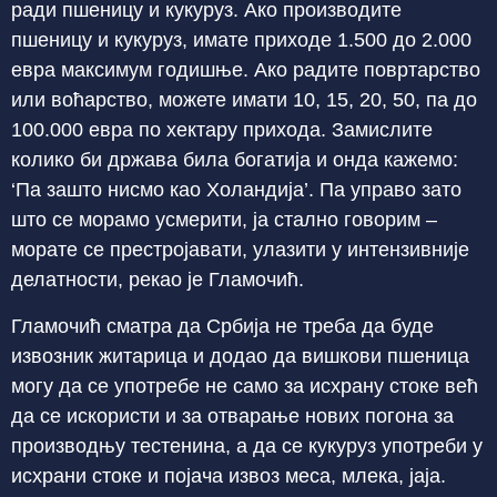
ради пшеницу и кукуруз. Ако производите
пшеницу и кукуруз, имате приходе 1.500 до 2.000
евра максимум годишње. Ако радите повртарство
или воћарство, можете имати 10, 15, 20, 50, па до
100.000 евра по хектару прихода. Замислите
колико би држава била богатија и онда кажемо:
‘Па зашто нисмо као Холандија’. Па управо зато
што се морамо усмерити, ја стално говорим –
морате се престројавати, улазити у интензивније
делатности, рекао је Гламочић.
Гламочић сматра да Србија не треба да буде
извозник житарица и додао да вишкови пшеница
могу да се употребе не само за исхрану стоке већ
да се искористи и за отварање нових погона за
производњу тестенина, а да се кукуруз употреби у
исхрани стоке и појача извоз меса, млека, јаја.