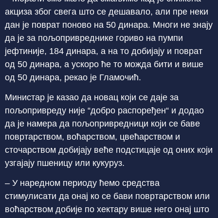
акциза због свега што се дешавало, али пре неки
дан је поврат поново на 50 динара. Многи не знају
да је за пољопривреднике гориво на пумпи
јефтиније, 184 динара, а на то добијају и поврат
од 50 динара, а ускоро ће то можда бити и више
од 50 динара, рекао је Гламочић.
Министар је казао да новац који се даје за
пољопривреду није “добро распоређен“ и додао
да је намера да пољопривредници који се баве
повртарством, воћарством, цвећарством и
сточарством добијају веће подстицаје од оних који
узгајају пшеницу или кукуруз.
– У наредном периоду ћемо средства
стимулисати да онај ко се бави повртарством или
воћарством добије по хектару више него онај што