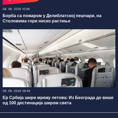
08. 08. 2026 10:46
Борба са пожаром у Делиблатској пешчари, на
Столовима гори ниско растиње
08. 08. 2026 09:40
Ер Србија шири мрежу летова: Из Београда до више
од 100 дестинација широм света