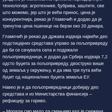
технологија: агротехнике, ђубрива, заштите, све
што можемо, јер што је већи принос, цена је
конкурентнија, рекао је Гламочић и додао да је
тренутна цена пшенице на берзи око 20 динара.
Гламочић је рекао да држава издваја највећи део
подстицајних средстава управо за пољопривреду
да би се сачувала села и подржали
пољопривредници, и додао да Србија издваја 7,2
одсто буџета за пољопривреду, двоструко више
од земаља у окружењу, и да има три пута већи
буџет од националних буџета земаља ЕУ.
Навео је и да пољопривредници добијају део
средстава и из Министарства финансија –
рефакцију за гориво.
– Морали смо мало да смањимо кад је снижена