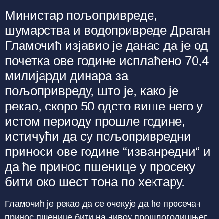
Министар пољопривреде,
шумарства и водопривреде Драган
Гламочић изјавио је данас да је од
почетка ове године исплаћено 70,4
милијарди динара за
пољопривреду, што је, како је
рекао, скоро 50 одсто више него у
истом периоду прошле године,
истичући да су пољопривредни
приноси ове године “изванредни“ и
да ће принос пшенице у просеку
бити око шест тона по хектару.
Гламочић је рекао да се очекује да ће просечан
принос пшенице бити на нивоу прошлогодишњег