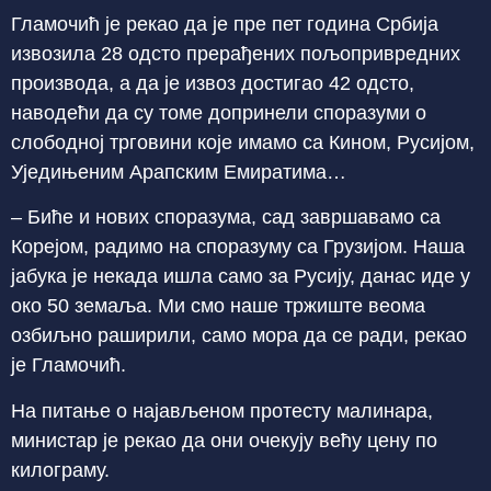
Гламочић је рекао да је пре пет година Србија
извозила 28 одсто прерађених пољопривредних
производа, а да је извоз достигао 42 одсто,
наводећи да су томе допринели споразуми о
слободној трговини које имамо са Кином, Русијом,
Уједињеним Арапским Емиратима…
– Биће и нових споразума, сад завршавамо са
Корејом, радимо на споразуму са Грузијом. Наша
јабука је некада ишла само за Русију, данас иде у
око 50 земаља. Ми смо наше тржиште веома
озбиљно раширили, само мора да се ради, рекао
је Гламочић.
На питање о најављеном протесту малинара,
министар је рекао да они очекују већу цену по
килограму.