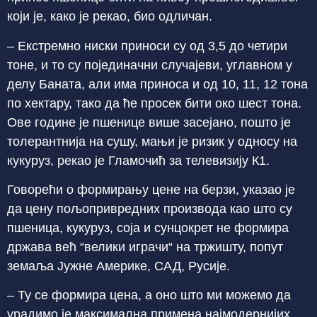
који је, како је рекао, био одличан.
– Екстремно ниски приноси су од 3,5 до четири
тоне, и то су појединачни случајеви, углавном у
делу Баната, али има приноса и од 10, 11, 12 тона
по хектару, тако да ће просек бити око шест тона.
Ове године је пшенице више засејано, пошто је
толерантнија на сушу, мањи је ризик у односу на
кукуруз, рекао је Гламочић за телевизију К1.
Говорећи о формирању цене на берзи, указао је
да цену пољопривредних производа као што су
пшеница, кукуруз, соја и сунцокрет не формира
држава већ “велики играчи“ на тржишту, попут
земаља Јужне Америке, САД, Русије.
– Ту се формира цена, а оно што ми можемо да
урадимо је максимална примена најмодернијих