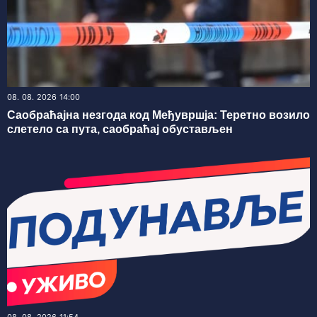
08. 08. 2026 14:00
Саобраћајна незгода код Међувршја: Теретно возило
слетело са пута, саобраћај обустављен