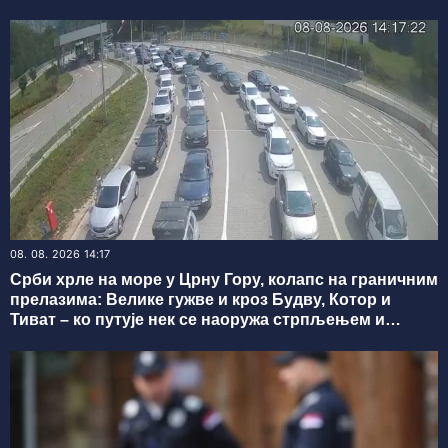
08. 08. 2026 14:17
Срби хрле на море у Црну Гору, колапс на граничним
прелазима: Велике гужве и кроз Будву, Котор и
Тиват – ко путује нек се наоружа стрпљењем и
понесе воде