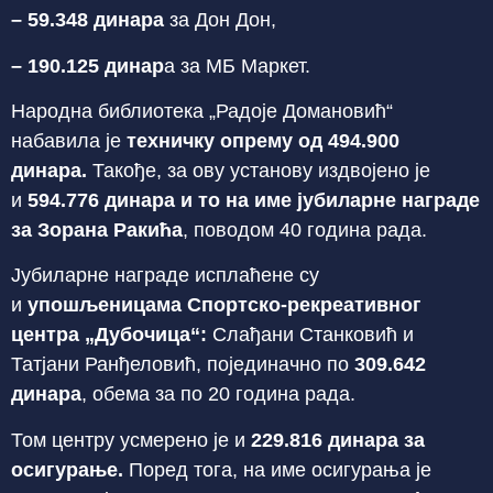
– 59.348 динара
за Дон Дон,
– 190.125 динар
а за МБ Маркет.
Народна библиотека „Радоје Домановић“
набавила је
техничку опрему од 494.900
динара.
Такође, за ову установу издвојено је
и
594.776 динара и то на име јубиларне награде
за Зорана Ракића
, поводом 40 година рада.
Јубиларне награде исплаћене су
и
упошљеницама Спортско-рекреативног
центра „Дубочица“:
Слађани Станковић и
Татјани Ранђеловић, појединачно по
309.642
динара
, обема за по 20 година рада.
Том центру усмерено је и
229.816 динара за
осигурање.
Поред тога, на име осигурања је