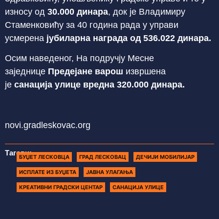
износу од
30.000 динара
, док је Владимиру
Стаменковићу за 40 година рада у управи
усмерена
јубиларна награда од 536.022 динара.
Осим наведеног, На подручју Месне
заједнице
Предејане варош
извршена
је
санација улице вредна 320.000 динара.
novi.gradleskovac.org
Тагови:
БУЏЕТ ЛЕСКОВЦА
ГРАД ЛЕСКОВАЦ
ДЕЧИЈИ МОБИЛИЈАР
ИСПЛАТЕ ИЗ БУЏЕТА
ЈАВНА УЛАГАЊА
КРЕАТИВНИ ГРАДСКИ ЦЕНТАР
САНАЦИЈА УЛИЦЕ