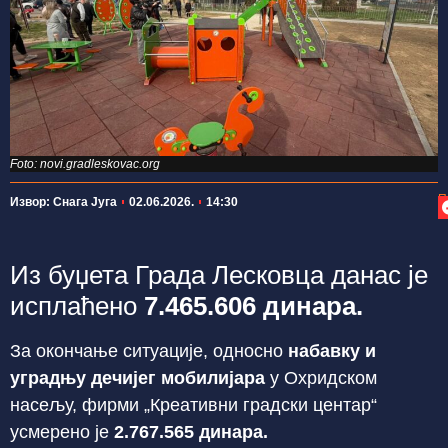
Foto: novi.gradleskovac.org
П
Извор: Снага Југа
02.06.2026.
14:30
Из буџета Града Лесковца данас је
исплаћено
7.465.606 динара.
За окончање ситуације, односно
набавку и
уградњу дечијег мобилијара
у Охридском
насељу, фирми „Креативни градски центар“
усмерено је
2.767.565 динара.