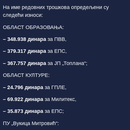
На име редовних трошкова опредељени су
следећи износи:
ОБЛАСТ ОБРАЗОВАЊА:
– 348.938 динара
за ПВВ,
– 379.317 динара
за ЕПС,
– 367.757 динара
за ЈП „Топлана“;
ОБЛАСТ КУЛТУРЕ:
– 24.796 динара
за ГПЛЕ,
– 69.922 динара
за Милитекс,
– 35.873 динара
за ЕПС;
ПУ „Вукица Митровић“: