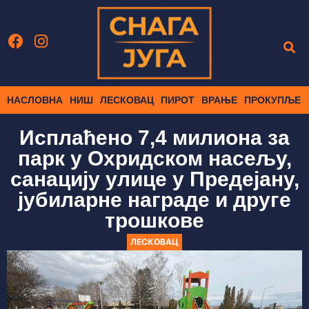
НАСЛОВНА
НИШ
ЛЕСКОВАЦ
ПИРОТ
ВРАЊЕ
ПРОКУПЉЕ
Исплаћено 7,4 милиона за
парк у Охридском насељу,
санацију улице у Предејану,
јубиларне награде и друге
трошкове
ЛЕСКОВАЦ