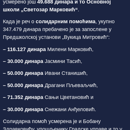
усмерено још
49.688 динара и то Основној
школи „Светозар Марковић“
.
Када је реч о
солидарним помоћима
, укупно
347.479 динара пребачено је за запослене у
Предшколској установи „Вукица Митровић“:
– 116.127 динара
Милени Марковић,
– 30.000 динара
Јасмини Тасић,
– 50.000 динара
Ивани Станишић,
– 50.000 динара
Драгани Пљеваљчић,
– 71.352 динара
Сањи Цветановић и
– 30.000 динара
Снежани Анђеловић.
Солидарна помоћ усмерена је и Бобану
Здравковићу, упошљенику Градске управе и то у