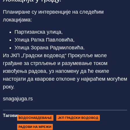
Планиране су интервенције на следећим
локацијама:
Партизанска улица,
Улица Ратка Павловића,
Улица Зорана Радмиловића.
Из ЈКП „Градски водовод“ Прокупље моле
грађане за стрпљење и разумевање током
извођења радова, уз напомену да ће екипе
настојати да кварове отклоне у најкраћем могућем
року.
snagajuga.rs
Тагови:
ВОДОСНАБДЕВАЊЕ
ЈКП ГРАДСКИ ВОДОВОД
РАДОВИ НА МРЕЖИ