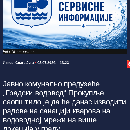
Foto: AI generisano
П
Извор: Снага Југа
02.07.2026.
13:23
Јавно комунално предузеће
„Градски водовод“ Прокупље
саопштило је да ће данас изводити
радове на санацији кварова на
водоводној мрежи на више
локација у граду.