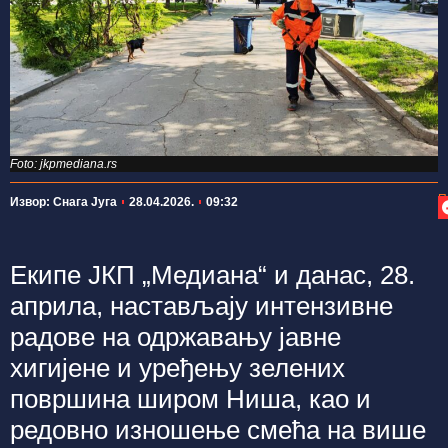
Foto: jkpmediana.rs
П
Извор: Снага Југа
28.04.2026.
09:32
Екипе ЈКП „Медиана“ и данас, 28.
априла, настављају интензивне
радове на одржавању јавне
хигијене и уређењу зелених
површина широм Ниша, као и
редовно изношење смећа на више