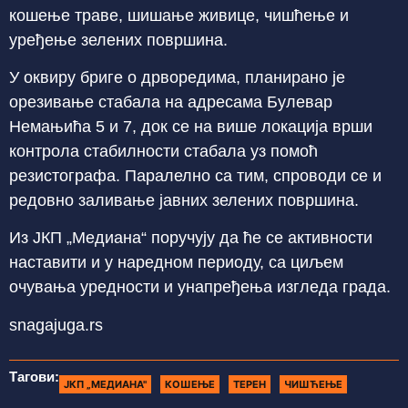
кошење траве, шишање живице, чишћење и
уређење зелених површина.
У оквиру бриге о дрворедима, планирано је
орезивање стабала на адресама Булевар
Немањића 5 и 7, док се на више локација врши
контрола стабилности стабала уз помоћ
резистографа. Паралелно са тим, спроводи се и
редовно заливање јавних зелених површина.
Из ЈКП „Медиана“ поручују да ће се активности
наставити и у наредном периоду, са циљем
очувања уредности и унапређења изгледа града.
snagajuga.rs
Тагови:
ЈКП „МЕДИАНА"
КОШЕЊЕ
ТЕРЕН
ЧИШЋЕЊЕ