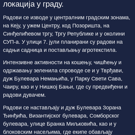
локација у граду.
Радови се изводе у централним градским зонама,
на Кеју, у ужем Центру, код Позоришта, на
Синђелићевом тргу, Тргу Републике и у околини
СУП-а. У улици 7. јули планирани су радови на
садњи садница и постављању агротекстила.
Интензивне активности на кошењу, чишћењу и
одржавању зеленила спроводе се и у Тврђави,
дуж Булевара Немањића, у Парку Свети Сава,
Чаиру, као и у Нишкој Бањи, где су предвиђени и
радови дувачем.
Радови се настављају и дуж Булевара Зорана
Ђинђића, Византијског булевара, Сомборског
булевара, улице Бранка Миљковића, као и у
блоковским насељима, где екипе обављају