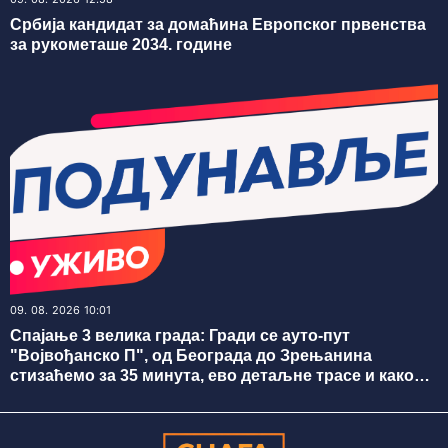
Србија кандидат за домаћина Европског првенства
за рукометаше 2034. године
09. 08. 2026 10:01
Спајање 3 велика града: Гради се ауто-пут
"Војвођанско П", од Београда до Зрењанина
стизаћемо за 35 минута, ево детаљне трасе и како
напредују радови ФОТО