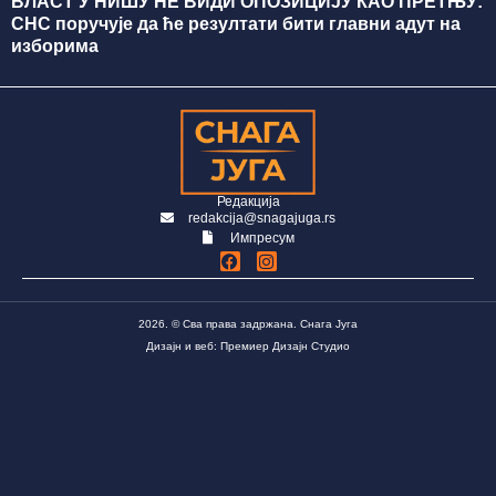
ВЛАСТ У НИШУ НЕ ВИДИ ОПОЗИЦИЈУ КАО ПРЕТЊУ:
СНС поручује да ће резултати бити главни адут на
изборима
Редакција
redakcija@snagajuga.rs
Импресум
2026. © Сва права задржана. Снага Југа
Дизајн и веб: Премиер Дизајн Студио