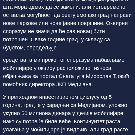
шта мора одмах да се замени, али истовремено
оставља могућност да реагујемо ако град направи
нове паркове или нове јавне површине. Оквирни
споразум не значи да ће сав новац бити
потрошен. Сваке године град, у складу са
буџетом, опредељује
средства, а ми преко тог споразума набављамо
мобилијаре у оквиру расположивог износа,
објашњава за портал Снага југа Мирослав Ђокић,
помоћник директора ЈКП Медијана.
У претходном инвестиционом циклусу од 5
година, град је у сарадњи са Медијаном, уложио
укупно 50 милиона динара у дечије мобилијаре,
иако су потребе биле веће. Континуитет раста
улагања у мобилијаре је видљив, али град расте,