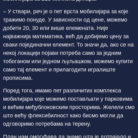
– У ствари, реч је о пет врста мобилијара за које
тражимо понуде. У зависности од цене, можемо
добити 20, 30 или више елемената. Није
најважнија математика, већ да добијемо цену за
сваки појединачни елемент. То значи да, ако се на
некој локацији појави потреба само за једним
тобоганом или једном љуљашком, можемо купити
само тај елемент и прилагодити игралиште
прописима.
Поред тога, имамо пет различитих комплекса
мобилијара које можемо постављати у парковима
и већим међублоковским просторима. Желели смо
што већу флексибилност како бисмо могли да
одговоримо потребама на терену.
План нам омогућава да знамо шта је дотрајало и