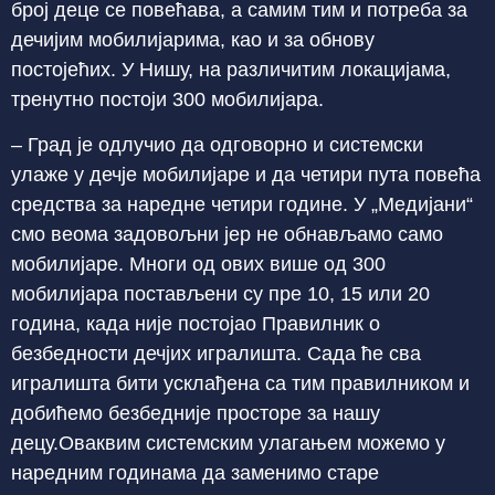
број деце се повећава, а самим тим и потреба за
дечијим мобилијарима, као и за обнову
постојећих. У Нишу, на различитим локацијама,
тренутно постоји 300 мобилијара.
– Град је одлучио да одговорно и системски
улаже у дечје мобилијаре и да четири пута повећа
средства за наредне четири године. У „Медијани“
смо веома задовољни јер не обнављамо само
мобилијаре. Многи од ових више од 300
мобилијара постављени су пре 10, 15 или 20
година, када није постојао Правилник о
безбедности дечјих игралишта. Сада ће сва
игралишта бити усклађена са тим правилником и
добићемо безбедније просторе за нашу
децу.Оваквим системским улагањем можемо у
наредним годинама да заменимо старе