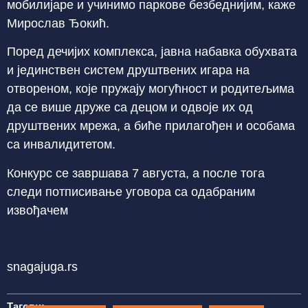
мобилијаре и учинимо паркове безбеднијим, каже
Мирослав Ђокић.
Поред дечијих комплекса, јавна набавка обухвата
и јединствен систем друштвених игара на
отвореном, које пружају могућност и родитељима
да се више друже са децом и одвоје их од
друштвених мрежа, а биће прилагођен и особама
са инвалидитетом.
Конкурс се завршава 7 августа, а после тога
следи потписивање уговора са одабраним
извођачем
snagajuga.rs
Тагови: