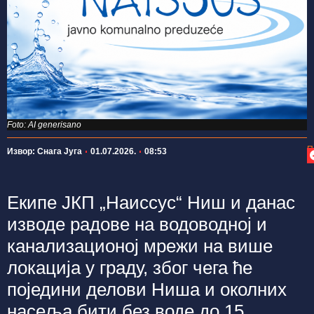
Foto: AI generisano
П
Извор: Снага Југа
01.07.2026.
08:53
Екипе ЈКП „Наиссус“ Ниш и данас
изводе радове на водоводној и
канализационој мрежи на више
локација у граду, због чега ће
поједини делови Ниша и околних
насеља бити без воде до 15