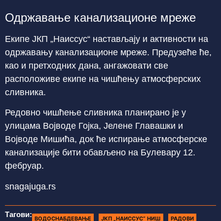
Одржавање канализационе мреже
Екипе ЈКП „Наиссус“ настављају и активности на
одржавању канализационе мреже. Предузеће ће,
као и претходних дана, ангажовати све
расположиве екипе на чишћењу атмосферских
сливника.
Редовно чишћење сливника планирано је у
улицама Војводе Гојка, Јелене Главашки и
Војводе Мишића, док ће испирање атмосферске
канализације бити обављено на Булевару 12.
фебруар.
snagajuga.rs
Тагови:
ВОДОСНАБДЕВАЊЕ
ЈКП „НАИССУС“ НИШ
РАДОВИ