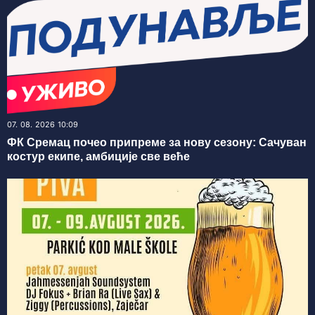
07. 08. 2026 10:09
ФК Сремац почео припреме за нову сезону: Сачуван
костур екипе, амбиције све веће