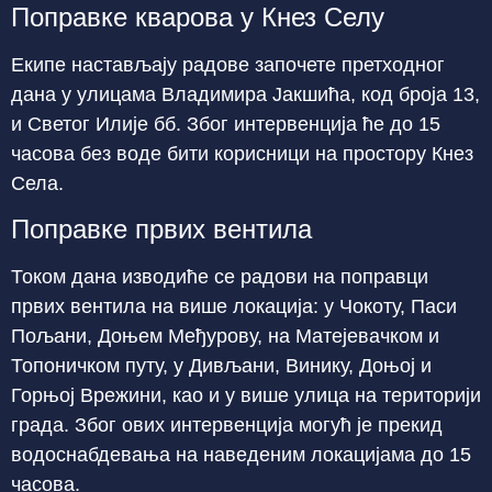
Поправке кварова у Кнез Селу
Екипе настављају радове започете претходног
дана у улицама Владимира Јакшића, код броја 13,
и Светог Илије бб. Због интервенција ће до 15
часова без воде бити корисници на простору Кнез
Села.
Поправке првих вентила
Током дана изводиће се радови на поправци
првих вентила на више локација: у Чокоту, Паси
Пољани, Доњем Међурову, на Матејевачком и
Топоничком путу, у Дивљани, Винику, Доњој и
Горњој Врежини, као и у више улица на територији
града. Због ових интервенција могућ је прекид
водоснабдевања на наведеним локацијама до 15
часова.