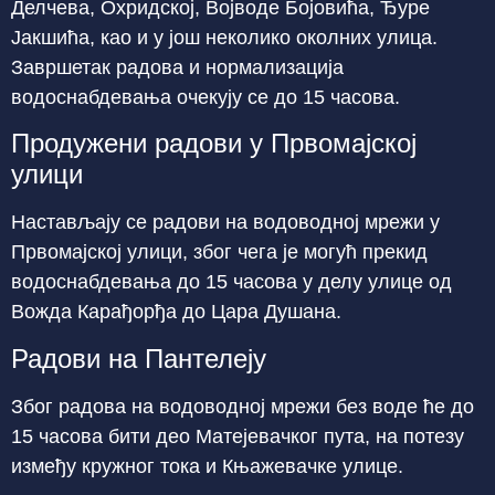
Делчева, Охридској, Војводе Бојовића, Ђуре
Јакшића, као и у још неколико околних улица.
Завршетак радова и нормализација
водоснабдевања очекују се до 15 часова.
Продужени радови у Првомајској
улици
Настављају се радови на водоводној мрежи у
Првомајској улици, због чега је могућ прекид
водоснабдевања до 15 часова у делу улице од
Вожда Карађорђа до Цара Душана.
Радови на Пантелеју
Због радова на водоводној мрежи без воде ће до
15 часова бити део Матејевачког пута, на потезу
између кружног тока и Књажевачке улице.