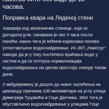
часова.
Поправка квара на Леденој стени
Хаварија код железничке станице, која се
догодила јуче, санирана је око 3 часа после
поноћи, након чега је већини корисника поново
успостављено водоснабдевање. Из ЈКП „Наиссус“
наводе да је у току постепено враћање воде у
систем и да се потпуна нормализација
водоснабдевања на целом простору очекује током
дана.
У међувремену је дошло до новог оштећења на
цевоводу пречника 100 милиметара на углу улица
Димитрија Туцовића и Гоце Делчева. Због тога је
обустављено водоснабдевање у улицама Гоце