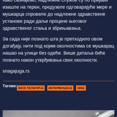
изашле на терен, предузеле одговарајуће мере и
мушкарца спровеле до надлежне здравствене
установе ради даље процене његовог
здравственог стања и збрињавања.
За сада није познато шта је претходило овом
догађају, нити под којим околностима се мушкарац
нашао на улици без одеће. Више детаља биће
познато након утврђивања свих околности.
snagajuga.rs
Тагови:
ВАСЕ ПЕЛАГИЋА
ИНТЕРВЕНЦИЈА
НИШ