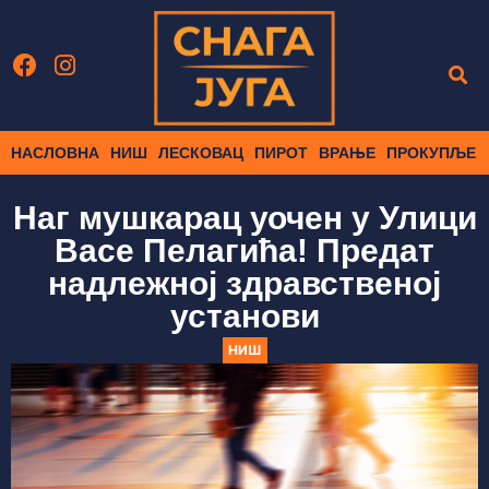
НАСЛОВНА
НИШ
ЛЕСКОВАЦ
ПИРОТ
ВРАЊЕ
ПРОКУПЉЕ
Наг мушкарац уочен у Улици
Васе Пелагића! Предат
надлежној здравственој
установи
НИШ