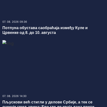
07. 08. 2026 09:36
Потпуна обустава саобраћаја између Куле и
Црвенке од 8. до 10. августа
07. 08. 2026 14:30
Пљускови већ стигли у делове Србије, а тек се
очекује грмљавина: Ево где до краја дана прети