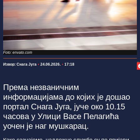
Foto: envato.com
П
Извор: Снага Југа
24.06.2026.
17:18
Према незваничним
информацијама до којих је дошао
портал Снага Југа, јуче око 10.15
часова у Улици Васе Пелагића
уочен је наг мушкарац.
Како сазнајемо, надлежне службе су по пријави