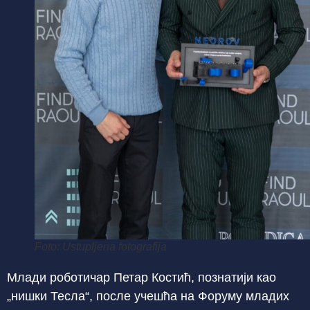
Foto: Ustupljena fotografija
Млади роботичар Петар Костић, познатији као
„нишки Тесла“, после учешћа на Форуму младих