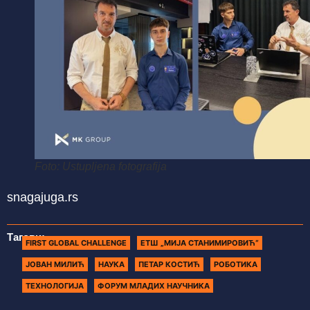
Foto: Ustupljena fotografija
snagajuga.rs
Тагови:
FIRST GLOBAL CHALLENGE
ЕТШ „МИЈА СТАНИМИРОВИЋ“
ЈОВАН МИЛИЋ
НАУКА
ПЕТАР КОСТИЋ
РОБОТИКА
ТЕХНОЛОГИЈА
ФОРУМ МЛАДИХ НАУЧНИКА