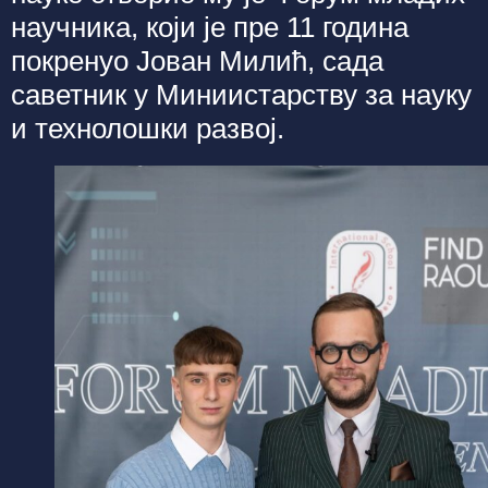
научника, који је пре 11 година
покренуо Јован Милић, сада
саветник у Миниистарству за науку
и технолошки развој.