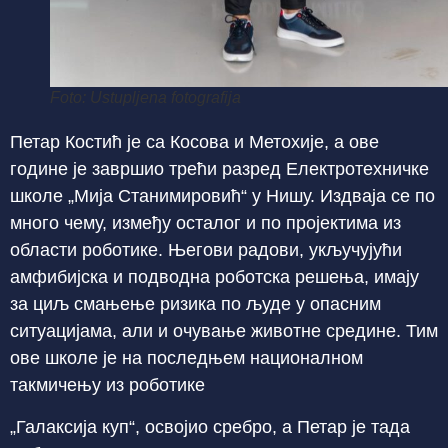
Foto: Ustupljena fotografija
Петар Костић је са Косова и Метохије, а ове
године је завршио трећи разред Електротехничке
школе „Мија Станимировић“ у Нишу. Издваја се по
много чему, између осталог и по пројектима из
области роботике. Његови радови, укључујући
амфибијска и подводна роботска решења, имају
за циљ смањење ризика по људе у опасним
ситуацијама, али и очување животне средине. Тим
ове школе је на последњем националном
такмичењу из роботике
„Галаксија куп“, освојио сребро, а Петар је тада