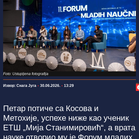
Foto: Ustupljena fotografija
П
Извор: Снага Југа
30.06.2026.
13:29
Петар потиче са Косова и
Метохије, успехе ниже као ученик
ЕТШ „Мија Станимировић“, а врата
науке отворио му је Форум младих