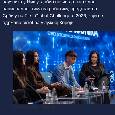
научника у Нишу, добио позив да, као члан
националног тима за роботику, представља
Србију на First Global Challenge-u 2026, који се
одржава октобра у Јужној Кореји.
Foto: Ustupljena fotografija