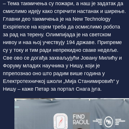
– Тема такмичења су пожари, а наш је задатак да
смислимо идеју како спречити настанак и ширење.
Главни део такмичења је на New Technology
Exspiriencе на којем треба да осмислимо робота
за рад на терену. Олимпијада је на светском
нивоу и наа њој учествују 194 државе. Припреме
су у току и тим ради непрекидно сваке недеље.
Све ово се догађа захваљујући Јовану Милићу и
Форуму младих научника у Нишу, који је
ппрепознао оно што радим више година у
Електротехничкој школи „Мија Станимировић“ у
Нишу – каже Петар за портал Снага југа.