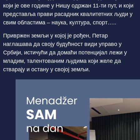
који је ове године у Нишу одржан 11-ти пут, и који
представља прави расадник квалитетних људи у
свим областима – наука, култура, спорт…..
Привржен земљи у којој је рођен, Петар
наглашава да своју будућност види управо у
Србији, истичући да домаћи потенцијал лежи у
младим, талентованим људима који желе да
стварају и остану у својој земљи.