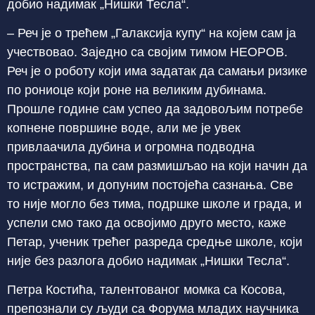
добио надимак „Нишки Тесла“.
– Реч је о трећем „Галаксија купу“ на којем сам ја
учествовао. Заједно са својим тимом НЕОРОВ.
Реч је о роботу који има задатак да самањи ризике
по рониоце који роне на великим дубинама.
Прошле године сам успео да задовољим потребе
копнене површине воде, али ме је увек
привлаачила дубина и огромна подводна
пространства, па сам размишљао на који начин да
то истражим, и допуним постојећа сазнања. Све
то није могло без тима, подршке школе и града, и
успели смо тако да освојимо друго место, каже
Петар, ученик трећег разреда средње школе, који
није без разлога добио надимак „Нишки Тесла“.
Петра Костића, талентованог момка са Косова,
препознали су људи са Форума младих научника