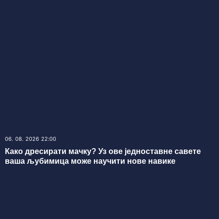
06. 08. 2026 22:00
Како дресирати мачку? Уз ове једноставне савете
ваша љубимица може научити нове навике