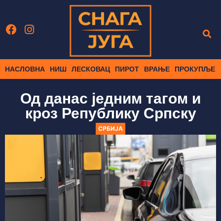
НАСЛОВНА
НИШ
ЛЕСКОВАЦ
ПИРОТ
ВРАЊЕ
ПРОКУПЉЕ
Од данас једним тагом и
кроз Републику Српску
СРБИЈА