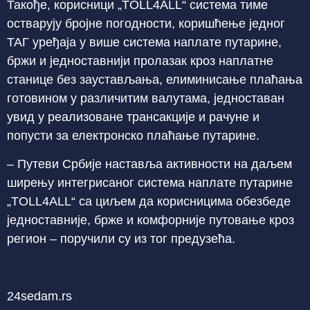
Такође, корисници „TOLL4ALL“ система тиме
остварују бројне погодности, коришћење једног
ТАГ уређаја у више система наплате путарине,
бржи и једноставнији пролазак кроз наплатне
станице без заустављања, елиминисање плаћања
готовином у различитим валутама, једноставан
увид у реализоване трансакције и рачуне и
попусти за електронско плаћање путарине.
– Путеви Србије наставља активности на даљем
ширењу интегрисаног система наплате путарине
„TOLL4ALL“ са циљем да корисницима обезбеде
једноставније, брже и комфорније путовање кроз
регион – поручили су из тог предузећа.
24sedam.rs