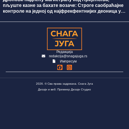
пљуште казне за бахате возаче: Строге саобраћајне
контроле на једној од најфрекфентнијих деоница у
земљи
Редакција
redakcija@snagajuga.rs
Импресум
2026. © Сва права задржана. Снага Југа
Дизајн и веб: Премиер Дизајн Студио