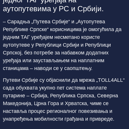
аутопутевима у РС и Србији.
– Сарадња „Путева Србије“ и „Аутопутева
Републике Српске“ корисницима је омогућила да
једним ТАГ уређајем несметано користе
аутопутеве у Републици Србији и Републици
Српској, без потребе за набавком додатних
уређаја или заустављањем на наплатним
станицама – наводи се у саопштењу.
Путеви Србије су објаснили да мрежа „TOLL4ALL“
сада обухвата укупно пет система наплате
путарине – Србија, Република Српска, Северна
Македонија, Црна Гора и Хрватска, чиме се
наставља процес регионалног повезивања и
унапређења мобилности грађана и привреде.