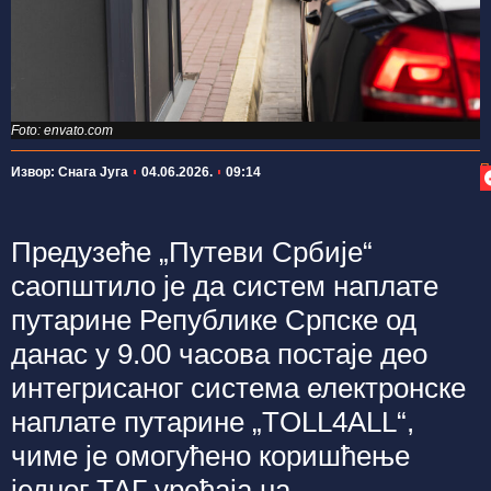
Foto: envato.com
П
Извор: Снага Југа
04.06.2026.
09:14
Предузеће „Путеви Србије“
саопштило је да систем наплате
путарине Републике Српске од
данас у 9.00 часова постаје део
интегрисаног система електронске
наплате путарине „TOLL4ALL“,
чиме је омогућено коришћење
једног ТАГ уређаја на