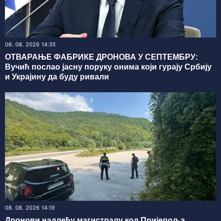
08. 08. 2026 14:35
ОТВАРАЊЕ ФАБРИКЕ ДРОНОВА У СЕПТЕМБРУ:
Вучић послао јасну поруку онима који гурају Србију
и Украјину да буду ривали
08. 08. 2026 14:19
Дронови надлећу магистралу код Пријепоља,