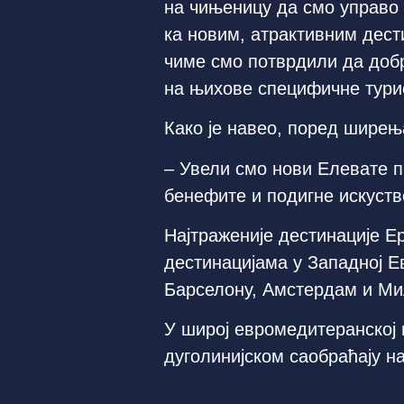
на чињеницу да смо управо н
ка новим, атрактивним дест
чиме смо потврдили да доб
на њихове специфичне турис
Како је навео, поред ширења
– Увели смо нови Елевате 
бенефите и подигне искуств
Најтраженије дестинације Е
дестинацијама у Западној Е
Барселону, Амстердам и Ми
У широј евромедитеранској 
дуголинијском саобраћају на