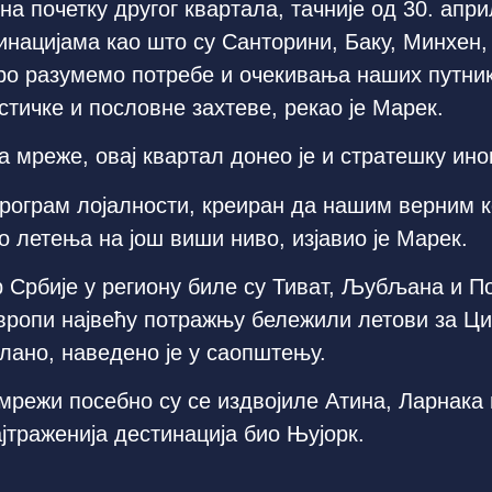
а почетку другог квартала, тачније од 30. апр
инацијама као што су Санторини, Баку, Минхен,
ро разумемо потребе и очекивања наших путни
тичке и пословне захтеве, рекао је Марек.
 мреже, овај квартал донео је и стратешку ино
програм лојалности, креиран да нашим верним 
о летења на још виши ниво, изјавио је Марек.
р Србије у региону биле су Тиват, Љубљана и П
вропи највећу потражњу бележили летови за Ци
лано, наведено је у саопштењу.
мрежи посебно су се издвојиле Атина, Ларнака и
јтраженија дестинација био Њујорк.