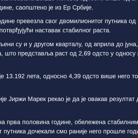
ине, саопштено је из Ер Србије.
 године превезла свог двомилионитог путника од
потврђујући наставак стабилног раста.
ни су и у другом кварталу, од априла до јуна,
а, што представља раст од 2,69 одсто у односу
е 13.192 лета, односно 4,39 одсто више него то
је Јиржи Марек рекао је да је овакав резулта
шна прва половина године, обележена стабилни
 путника дочекали смо раније него прошле год