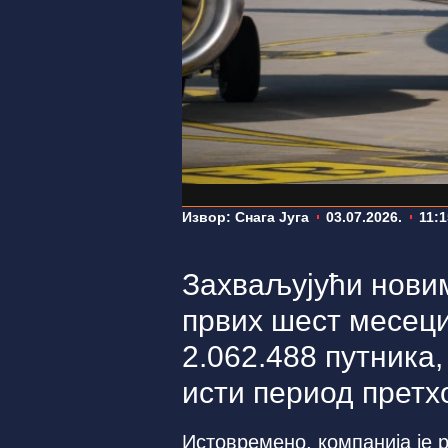
Извор: Снага Југа
03.07.2026.
11:1
Захваљујући новим
првих шест месеци
2.062.488 путника,
исти период претх
Истовремено, компанија је 