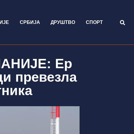
ИЈЕ
СРБИЈА
ДРУШТВО
СПОРТ
АНИЈЕ: Ер
ци превезла
тника