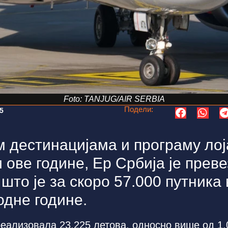
Foto: TANJUG/AIR SERBIA
Подели:
5
 дестинацијама и програму лој
 ове године, Ер Србија је преве
 што је за скоро 57.000 путника
одне године.
реализовала 23.225 летова, односно више од 1.