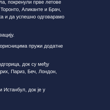
ила, покренули прве летове
 Торонто, Аликанте и Брач,
ка и да успешно одговарамо
вацију.
корисницима пружи додатне
одгорица, док су међу
рих, Париз, Беч, Лондон,
 Истанбул, док је у