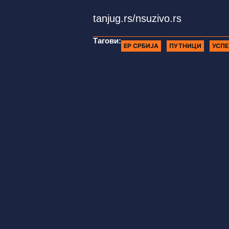
tanjug.rs/nsuzivo.rs
Тагови:
ЕР СРБИЈА
ПУТНИЦИ
УСПЕ