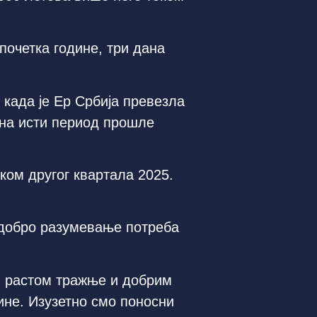
 почетка године, три дана
 када је Ер Србија превезла
 на исти период прошле
ком другог квартала 2025.
т добро разумевање потреба
м растом тражње и добрим
ине. Изузетно смо поносни