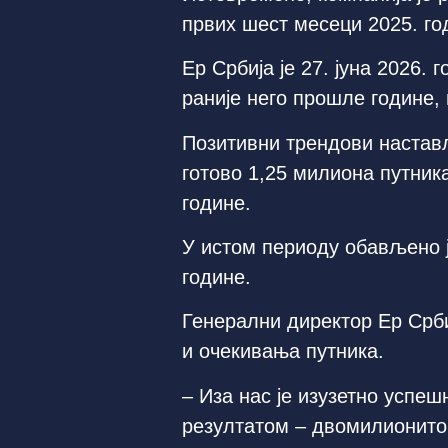
првих шест месеци 2025. год
Ер Србија је 27. јуна 2026.
раније него прошле године, 
Позитивни трендови наставље
готово 1,25 милиона путник
године.
У истом периоду обављено ј
године.
Генерални директор Ер Срби
и очекивања путника.
– Иза нас је изузетно успе
резултатом – двомилионитог