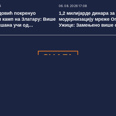
4
06. 08. 2026 17:08
довић покренуо
1,2 милијарде динара за
 камп на Златару: Више
модернизацију мреже О
ишана учи од
Ужице: Замењено више о
тивца Србије
стубова и реконструиса
километара мреже (фото
Редакција
redakcija@snagajuga.rs
Импресум