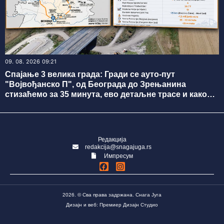
09. 08. 2026 09:21
Спајање 3 велика града: Гради се ауто-пут
"Војвођанско П", од Београда до Зрењанина
стизаћемо за 35 минута, ево детаљне трасе и како
напредују радови ФОТО
Редакција
redakcija@snagajuga.rs
Импресум
2026. © Сва права задржана. Снага Југа
Дизајн и веб: Премиер Дизајн Студио