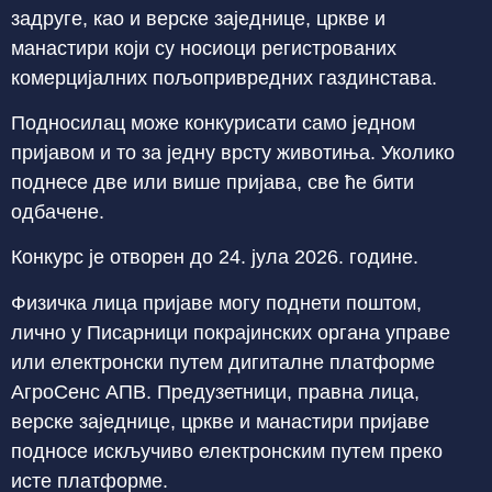
задруге, као и верске заједнице, цркве и
манастири који су носиоци регистрованих
комерцијалних пољопривредних газдинстава.
Подносилац може конкурисати само једном
пријавом и то за једну врсту животиња. Уколико
поднесе две или више пријава, све ће бити
одбачене.
Конкурс је отворен до 24. јула 2026. године.
Физичка лица пријаве могу поднети поштом,
лично у Писарници покрајинских органа управе
или електронски путем дигиталне платформе
АгроСенс АПВ. Предузетници, правна лица,
верске заједнице, цркве и манастири пријаве
подносе искључиво електронским путем преко
исте платформе.