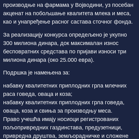
производње на фармама у Војводини, уз посебан
акценат на побољшање квалитета млека и меса,
као и унапређење расног састава сточног фонда.
За реализацију конкурса опредељено је укупно
300 милиона динара, док максималан износ
бесповратних средстава по пријави износи три
милиона динара (око 25.000 евра).
Подршка је намењена за:
набавку квалитетних приплодних грла млечних
раса говеда, оваца и коза;
набавку квалитетних приплодних грла говеда,
оваца, коза и свиња за производњу меса.
Право учешћа имају носиоци регистрованих
пољопривредних газдинстава, предузетници,
привредна друштва, земљорадничке и сложене