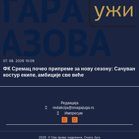
07. 08. 2026 10:09
ФК Сремац почео припреме за нову сезону: Сачуван
костур екипе, амбиције све веће
Редакција
redakcija@snagajuga.rs
Импресум
2026. © Сва права задржана. Снага Југа