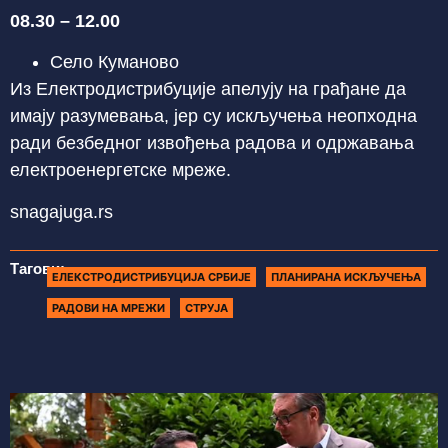
08.30 – 12.00
Село Куманово
Из Електродистрибуције апелују на грађане да
имају разумевања, јер су искључења неопходна
ради безбедног извођења радова и одржавања
електроенергетске мреже.
snagajuga.rs
Тагови:
ЕЛЕКСТРОДИСТРИБУЦИЈА СРБИЈЕ
ПЛАНИРАНА ИСКЉУЧЕЊА
РАДОВИ НА МРЕЖИ
СТРУЈА