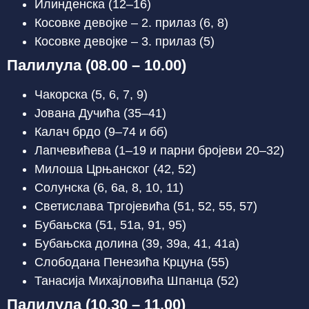
Илинденска (12–16)
Косовке девојке – 2. прилаз (6, 8)
Косовке девојке – 3. прилаз (5)
Палилула (08.00 – 10.00)
Чакорска (5, 6, 7, 9)
Јована Дучића (35–41)
Калач брдо (9–74 и бб)
Лапчевићева (1–19 и парни бројеви 20–32)
Милоша Црњанског (42, 52)
Солунска (6, 6а, 8, 10, 11)
Светислава Тргојевића (51, 52, 55, 57)
Бубањска (51, 51а, 91, 95)
Бубањска долина (39, 39а, 41, 41а)
Слободана Пенезића Крцуна (55)
Танасија Михајловића Шпанца (52)
Палилула (10.30 – 11.00)