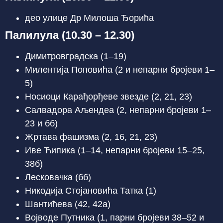
део улице Др Милоша Ђорића
Палилула (10.30 – 12.30)
Димитровградска (1–19)
Милентија Поповића (2 и непарни бројеви 1–
5)
Носиоци Карађорђеве звезде (2, 21, 23)
Салвадора Аљендеа (2, непарни бројеви 1–
23 и бб)
Жртава фашизма (2, 16, 21, 23)
Иве Ћипика (1–14, непарни бројеви 15–25,
38б)
Лесковачка (бб)
Никодија Стојановића Татка (1)
Шантићева (42, 42а)
Војводе Путника (1, парни бројеви 38–52 и