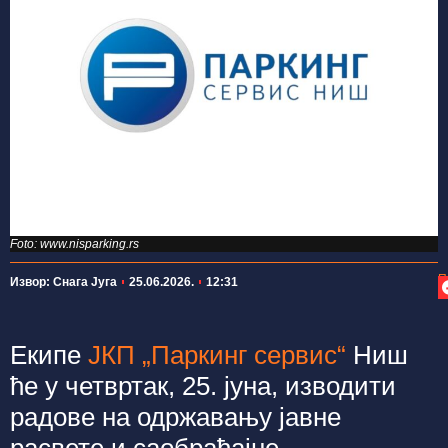
Foto: www.nisparking.rs
П
Извор: Снага Југа
25.06.2026.
12:31
Екипе
ЈКП „Паркинг сервис“
Ниш
ће у четвртак, 25. јуна, изводити
радове на одржавању јавне