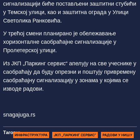
сигнализацији биће постављени заштитни стубићи
у Темској улици, као и заштитна ограда у Улици
Светолика Ранковића.
У трећој смени планирано је обележавање
хоризонталне саобраћајне сигнализације у
Пролетерској улици.
Из ЈКП „Паркинг сервис“ апелују на све учеснике у
саобраћају да буду опрезни и поштују привремену
саобраћајну сигнализацију у зонама у којима се
изводе радови.
snagajuga.rs
Тагови:
ИНФРАСТРУКТУРА
ЈКП „ПАРКИНГ СЕРВИС“
РАДОВИ У НИШУ