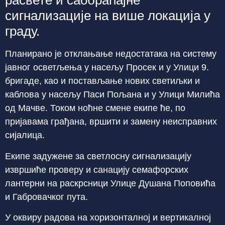
расвете и саобраћајне
сигнализације на више локација у
граду.
Планирано је отклањање недостатака на систему
јавног осветљења у насељу Просек и у Улици 9.
бригаде, као и постављање нових светиљки и
каблова у насељу Паси Пољана и у Улици Милића
од Мачве. Током ноћне смене екипе ће, по
пријавама грађана, вршити и замену неисправних
сијалица.
Екипе задужене за светлосну сигнализацију
извршиће проверу и санацију семафорских
лантерни на раскрсници Улице Душана Поповића
и Габровачког пута.
У оквиру радова на хоризонталној и вертикалној