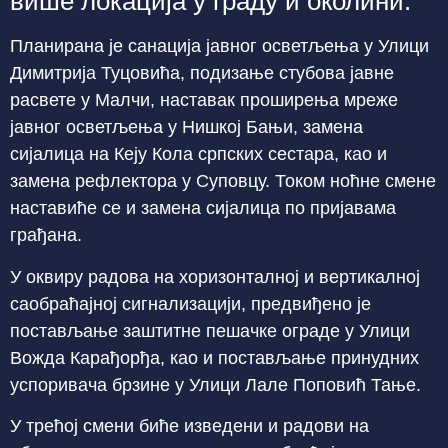
више локација у граду и околини.
Планирана је санација јавног осветљења у Улици
Димитрија Туцовића, подизање стубова јавне
расвете у Малчи, наставак проширења мреже
јавног осветљења у Нишкој Бањи, замена
сијалица на Кеју Кола српских сестара, као и
замена рефлектора у Суповцу. Током ноћне смене
наставиће се и замена сијалица по пријавама
грађана.
У оквиру радова на хоризонталној и вертикалној
саобраћајној сигнализацији, предвиђено је
постављање заштитне пешачке ограде у Улици
Вожда Карађорђа, као и постављање принудних
успоривача брзине у Улици Лале Поповић Тање.
У трећој смени биће изведени и радови на