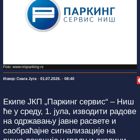
Foto: www.nisparking.rs
П
Извор: Снага Југа
01.07.2026.
08:40
Екипе ЈКП „Паркинг сервис“ – Ниш
ће у среду, 1. јула, изводити радове
на одржавању јавне расвете и
саобраћајне сигнализације на