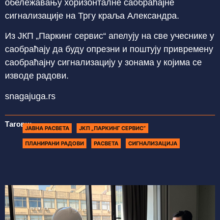
обележавању хоризонталне саобраћајне
сигнализације на Тргу краља Александра.
Из ЈКП „Паркинг сервис“ апелују на све учеснике у
саобраћају да буду опрезни и поштују привремену
саобраћајну сигнализацију у зонама у којима се
изводе радови.
snagajuga.rs
Тагови:
ЈАВНА РАСВЕТА
ЈКП „ПАРКИНГ СЕРВИС“
ПЛАНИРАНИ РАДОВИ
РАСВЕТА
СИГНАЛИЗАЦИЈА