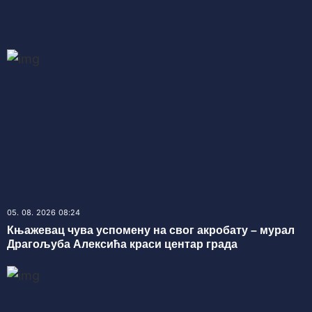
05. 08. 2026 08:24
Књажевац чува успомену на свог акробату – мурал
Драгoљуба Алексића краси центар града