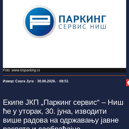
Foto: www.nisparking.rs
П
Извор: Снага Југа
30.06.2026.
08:51
Екипе ЈКП „Паркинг сервис“ – Ниш
ће у уторак, 30. јуна, изводити
више радова на одржавању јавне