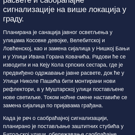
расвете и саобраћајне
сигнализације на више локација у
граду.
Планирана је санација јавног осветљења у
улицама Косовке девојке, Велебитској и
Ловћенској, као и замена сијалица у Нишкој Бањи
и у Улици Ивана Горана Ковачића. Радови ће се
изводити и на Кеју Кола српских сестара, где је
предвиђено одржавање јавне расвете, док ће у
Улици Николе Пашића бити монтирани нови
рефлектори, а у Муштарској улици постављене
нове светиљке. Током ноћне смене наставиће се
замена сијалица по пријавама грађана.
Када је реч о саобраћајној сигнализацији,
планирано је постављање заштитних стубића у
Битољској улици, обележавање саобраћајне