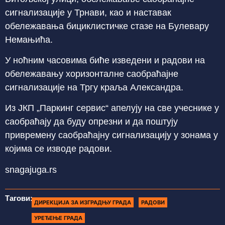
сигнализације у Трнави, као и наставак
обележавања бициклистичке стазе на Булевару
Немањића.
У ноћним часовима биће изведени и радови на
обележавању хоризонталне саобраћајне
сигнализације на Тргу краља Александра.
Из ЈКП „Паркинг сервис“ апелују на све учеснике у
саобраћају да буду опрезни и да поштују
привремену саобраћајну сигнализацију у зонама у
којима се изводе радови.
snagajuga.rs
Тагови:
ДИРЕКЦИЈА ЗА ИЗГРАДЊУ ГРАДА
РАДОВИ
УРЕЂЕЊЕ ГРАДА