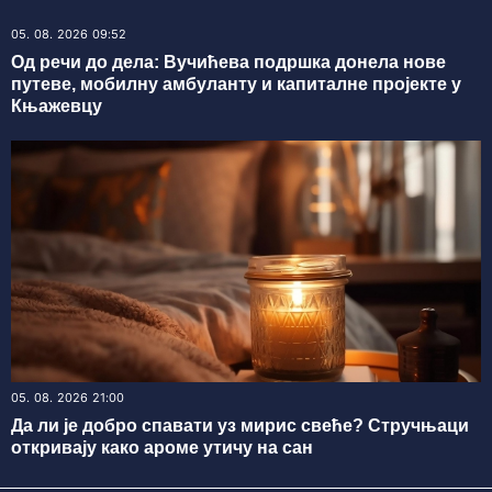
05. 08. 2026 09:52
Од речи до дела: Вучићева подршка донела нове
путеве, мобилну амбуланту и капиталне пројекте у
Књажевцу
05. 08. 2026 21:00
Да ли је добро спавати уз мирис свеће? Стручњаци
откривају како ароме утичу на сан