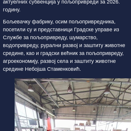
актуелних субвенција у пољопривреди за 2026.
годину.
Бољевачку фабрику, осим пољопривредника,
посетили су и представници Градске управе из
Службе за пољопривреду, шумарство,
водопривреду, рурални развој и заштиту животне
средине, као и градски већник за пољопривреду,
агроекономију, развој села и заштиту животне
средине Небојша Стаменковић.