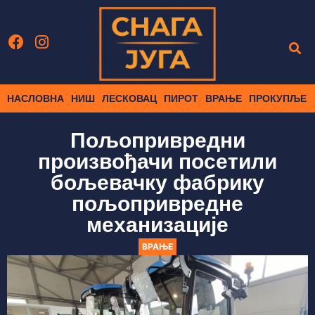
НАСЛОВНА
НИШ
ЛЕСКОВАЦ
ПИРОТ
ВРАЊЕ
ПРОКУПЉЕ
Пољопривредни
произвођачи посетили
бољевачку фабрику
пољопривредне
механизације
ВРАЊЕ