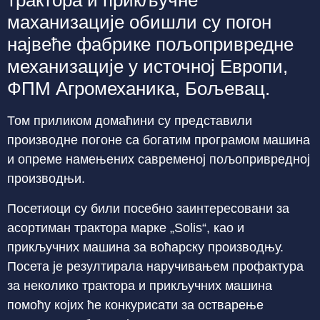
трактора и прикључне
маханизације обишли су погон
највеће фабрике пољопривредне
механизације у источној Европи,
ФПМ Агромеханика, Бољевац.
Том приликом домаћини су представили
производне погоне са богатим програмом машина
и опреме намењених савременој пољопривредној
производњи.
Посетиоци су били посебно заинтересовани за
асортиман трактора марке „Solis“, као и
прикључних машина за воћарску производњу.
Посета је резултирала наручивањем профактура
за неколико трактора и прикључних машина
помоћу којих ће конкурисати за остварење