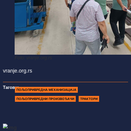
Foto: vranje.org.rs
vranje.org.rs
Тагови:
ПОЉОПРИВРЕДНA МЕХАНИЗАЦИЈA
ПОЉОПРИВРЕДНИ ПРОИЗВОЂАЧИ
ТРАКТОРИ