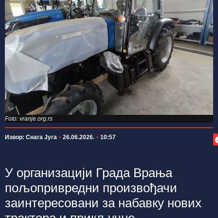
Foto: vranje.org.rs
П
Извор: Снага Југа
26.06.2026.
10:57
У организацији Града Врања
пољопривредни произвођачи
заинтересовани за набавку нових