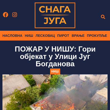
НАСЛОВНА
НИШ
ЛЕСКОВАЦ
ПИРОТ
ВРАЊЕ
ПРОКУПЉЕ
ПОЖАР У НИШУ: Гори
објекат у Улици Југ
Богданова
НИШ