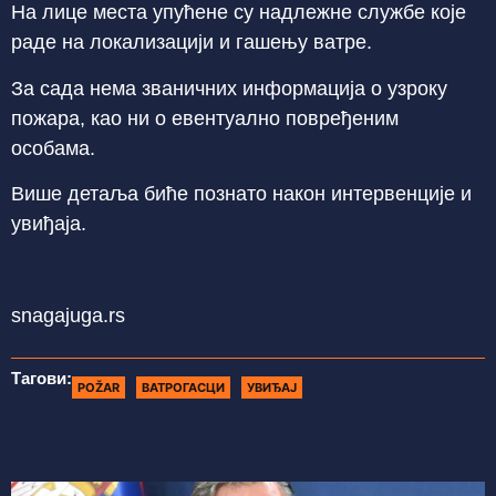
На лице места упућене су надлежне службе које
раде на локализацији и гашењу ватре.
За сада нема званичних информација о узроку
пожара, као ни о евентуално повређеним
особама.
Више детаља биће познато након интервенције и
увиђаја.
snagajuga.rs
Тагови:
POŽAR
ВАТРОГАСЦИ
УВИЂАЈ