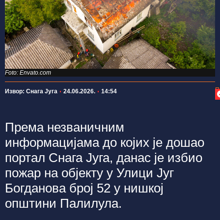
Foto: Envato.com
П
Извор: Снага Југа
24.06.2026.
14:54
Према незваничним
информацијама до којих је дошао
портал Снага Југа, данас је избио
пожар на објекту у Улици Југ
Богданова број 52 у нишкој
општини Палилула.