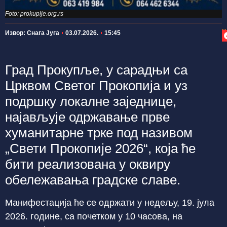
Foto: prokuplje.org.rs
П
Извор: Снага Југа
03.07.2026.
15:45
Град Прокупље, у сарадњи са
Црквом Светог Прокопија и уз
подршку локалне заједнице,
најављује одржавање прве
хуманитарне трке под називом
„Свети Прокопије 2026“, која ће
бити реализована у оквиру
обележавања градске славе.
Манифестација ће се одржати у недељу, 19. јула
2026. године, са почетком у 10 часова, на