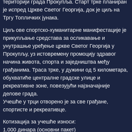
територији града Прокупља. Старт трке планиран
је испред Цркве Светог Георгија, док је циљ на
Тргу Топличких јунака.
Циљ ове спортско-хуманитарне манифестације је
прикупљање средстава за осликавање и
унутрашње уређење цркве Светог Георгија у
Прокупљу, уз истовремену промоцију здравог
начина живота, спорта и заједништва међу
грађанима. Траса трке, у дужини од 5 километара,
обухватиће централне градске улице и
рекреативне зоне, повезујући најзначајније
делове града.
Учешће у трци отворено је за све грађане,
спортисте и рекреативце.
Котизација за учешће износи:
1.000 динара (основни пакет)