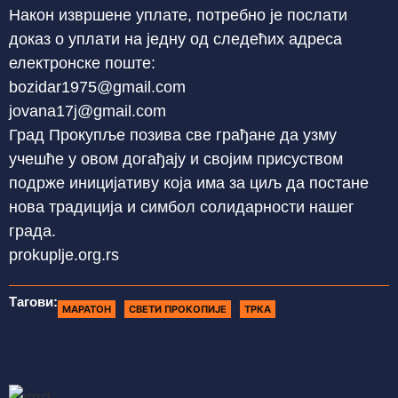
Након извршене уплате, потребно је послати
доказ о уплати на једну од следећих адреса
електронске поште:
bozidar1975@gmail.com
jovana17j@gmail.com
Град Прокупље позива све грађане да узму
учешће у овом догађају и својим присуством
подрже иницијативу која има за циљ да постане
нова традиција и симбол солидарности нашег
града.
prokuplje.org.rs
Тагови:
МАРАТОН
СВЕТИ ПРОКОПИЈЕ
ТРКА