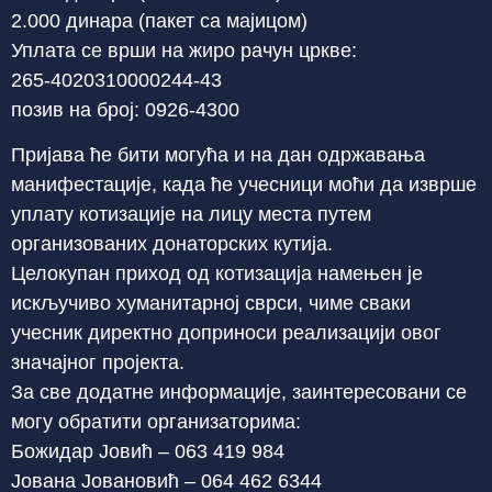
2.000 динара (пакет са мајицом)
Уплата се врши на жиро рачун цркве:
265-4020310000244-43
позив на број: 0926-4300
Пријава ће бити могућа и на дан одржавања
манифестације, када ће учесници моћи да изврше
уплату котизације на лицу места путем
организованих донаторских кутија.
Целокупан приход од котизација намењен је
искључиво хуманитарној сврси, чиме сваки
учесник директно доприноси реализацији овог
значајног пројекта.
За све додатне информације, заинтересовани се
могу обратити организаторима:
Божидар Јовић – 063 419 984
Јована Јовановић – 064 462 6344