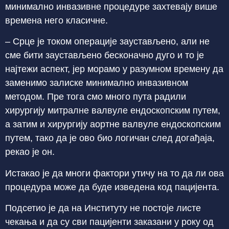
минимално инвазивне процедуре захтевају више
времена него класичне.
– Срце је током операције заустављено, али не
сме бити заустављено бесконачно дуго и то је
најтежи аспект, јер морамо у разумном времену да
заменимо залиске минимално инвазивном
методом. Пре тога смо много пута радили
хирургију митралне валвуле ендоскопским путем,
а затим и хирургију аортне валвуле ендоскопским
путем, тако да је ово био логичан след догађаја,
рекао је он.
Истакао је да многи фактори утичу на то да ли ова
процедура може да буде изведена код пацијента.
Подсетио је да на Институту не постоје листе
чекања и да су сви пацијенти заказани у року од