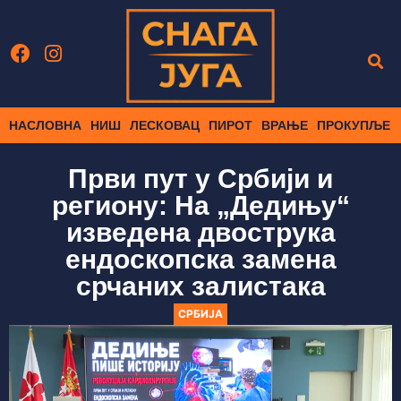
НАСЛОВНА
НИШ
ЛЕСКОВАЦ
ПИРОТ
ВРАЊЕ
ПРОКУПЉЕ
Први пут у Србији и
региону: На „Дедињу“
изведена двострука
ендоскопска замена
срчаних залистака
СРБИЈА