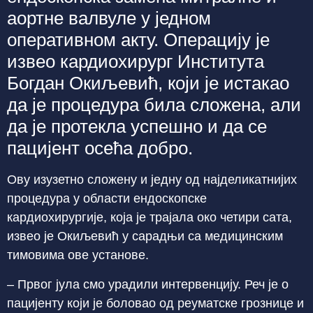
аортне валвуле у једном
оперативном акту. Операцију је
извео кардиохирург Института
Богдан Окиљевић, који је истакао
да је процедура била сложена, али
да је протекла успешно и да се
пацијент осећа добро.
Ову изузетно сложену и једну од најделикатнијих
процедура у области ендоскопске
кардиохирургије, која је трајала око четири сата,
извео је Окиљевић у сарадњи са медицинским
тимовима ове установе.
– Првог јула смо урадили интервенцију. Реч је о
пацијенту који је боловао од реуматске грознице и