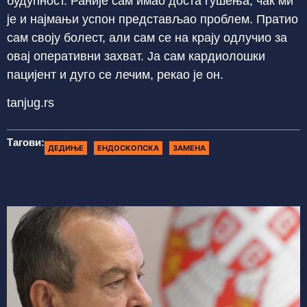
будућност. Раније сам имао доста гушења, чак ми
је и најмањи успон представљао проблем. Пратио
сам своју болест, али сам се на крају одлучио за
овај оперативни захват. Ја сам кардиолошки
пацијент и дуго се лечим, рекао је он.
tanjug.rs
Тагови:
ДЕДИЊЕ
ЕНДОСКОПСКА
ЗАМЕНА