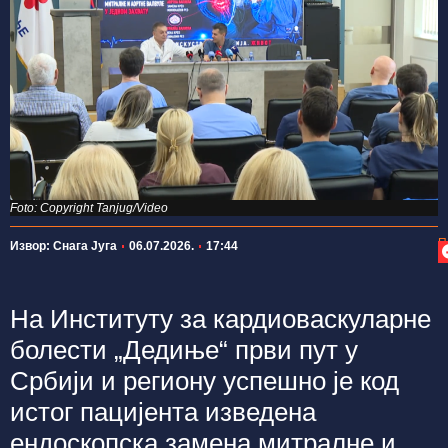
Foto: Copyright Tanjug/Video
П
Извор: Снага Југа
06.07.2026.
17:44
На Институту за кардиоваскуларне
болести „Дедиње“ први пут у
Србији и региону успешно је код
истог пацијента изведена
ендоскопска замена митралне и