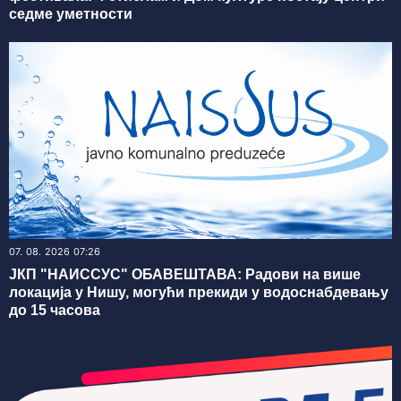
седме уметности
07. 08. 2026 07:26
ЈКП "НАИССУС" ОБАВЕШТАВА: Радови на више
локација у Нишу, могући прекиди у водоснабдевању
до 15 часова