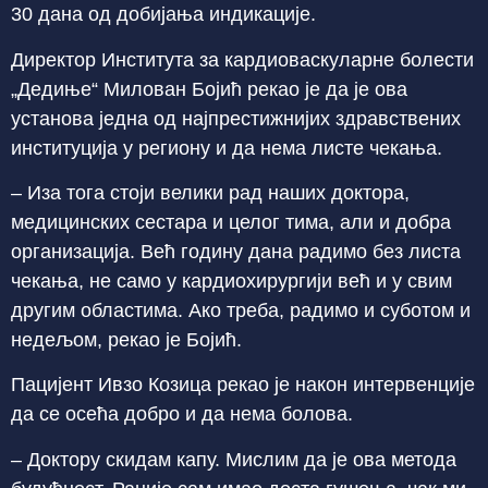
30 дана од добијања индикације.
Директор Института за кардиоваскуларне болести
„Дедиње“ Милован Бојић рекао је да је ова
установа једна од најпрестижнијих здравствених
институција у региону и да нема листе чекања.
– Иза тога стоји велики рад наших доктора,
медицинских сестара и целог тима, али и добра
организација. Већ годину дана радимо без листа
чекања, не само у кардиохирургији већ и у свим
другим областима. Ако треба, радимо и суботом и
недељом, рекао је Бојић.
Пацијент Ивзо Козица рекао је након интервенције
да се осећа добро и да нема болова.
– Доктору скидам капу. Мислим да је ова метода