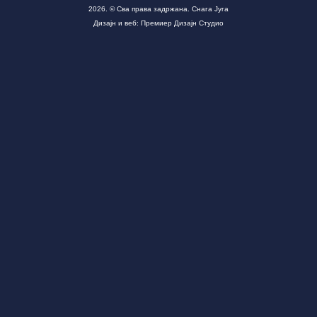
2026. © Сва права задржана. Снага Југа
Дизајн и веб: Премиер Дизајн Студио