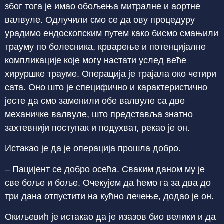
због тога је имао обољења митралне и аортне
валвуле. Одлучили смо се да ову процедуру
урадимо ендоскопским путем како бисмо смањили
трауму по болесника, крварење и потенцијалне
компликације које могу настати услед веће
хируршке трауме. Операција је трајала око четири
сата. Оно што је специфично и карактеристично
јесте да смо заменили обе валвуле са две
механичке валвуле, што представља знатно
захтевнији поступак и подухват, рекао је он.
Истакао је да је операција прошла добро.
– Пацијент се добро осећа. Сваким даном му је
све боље и боље. Очекујем да ћемо га за два до
три дана отпустити на кућно лечење, додао је он.
Окиљевић је истакао да је изазов био велики и да