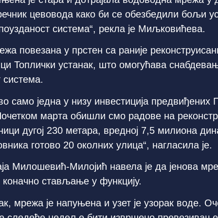
пречник цевовода како би се обезбедили бољи 
 поузданост система“, рекла је Миљковићева.
режа повезана у прстен са раније реконструиса
ици Топлички устанак, што омогућава снабдева
 система.
во само једна у низу инвестиција предвиђени
 Почетком марта обишли смо радове на реконст
ици дугој 230 метара, вредној 7,5 милиона дина
вника готово 20 околних улица“, нагласила је.
ја Милошевић-Милојић навела је да јенова мре
 коначно стављање у функцију.
ак, мрежа је напуњена и узет је узорак воде. О
 ће следеће недеље бити извршено превезивање