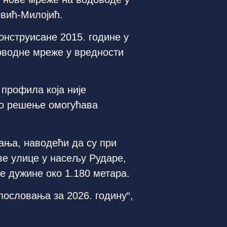
евић-Милојић.
онструисане 2015. године у
доводне мреже у вредности
профила која није
во решење омогућава
ања, наводећи да су при
ве улице у насељу Рударе,
е дужине око 1.180 метара.
пословања за 2026. годину“,