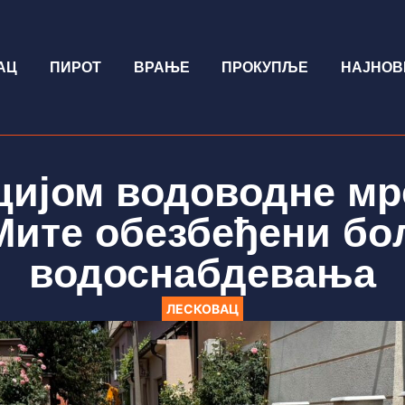
АЦ
ПИРОТ
ВРАЊЕ
ПРОКУПЉЕ
НАЈНОВ
цијом водоводне мр
Мите обезбеђени бо
водоснабдевања
ЛЕСКОВАЦ