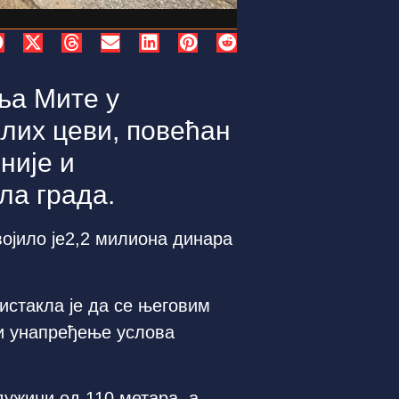
ља Мите у
алих цеви, повећан
није и
ла града.
ојило је2,2 милиона динара
истакла је да се његовим
и унапређење услова
дужини од 110 метара, а