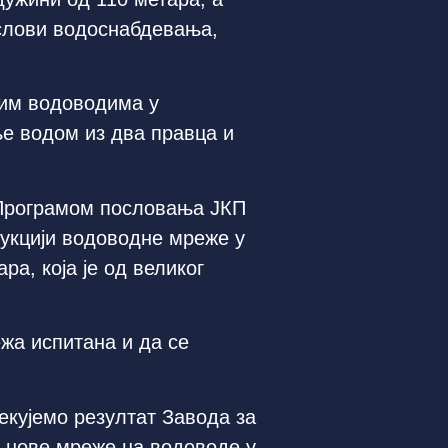
услови водоснабдевања,
ним водоводима у
ње водом из два правца и
х Програмом пословања ЈКП
рукцији водоводне мреже у
ра, која је од великог
жа испитана и да се
чекујемо резултат Завода за
 нове мреже на водоводе у