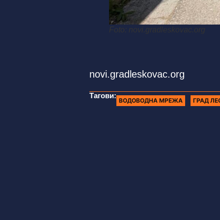
Foto: novi.gradleskovac.org
novi.gradleskovac.org
Тагови:
ВОДОВОДНА МРЕЖА
ГРАД Л