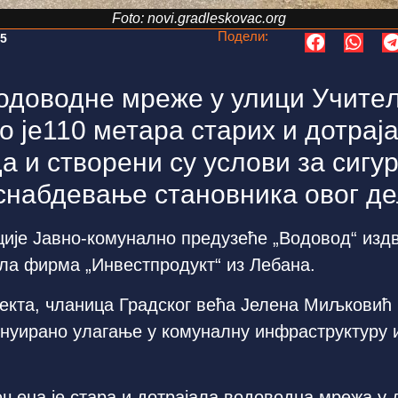
Foto: novi.gradleskovac.org
Подели:
05
водоводне мреже у улици Учите
 је110 метара старих и дотрај
а и створени су услови за сигур
снабдевање становника овог де
ције Јавно-комунално предузеће „Водовод“ издв
ела фирма „Инвестпродукт“ из Лебана.
ојекта, чланица Градског већа Јелена Миљковић 
нуирано улагање у комуналну инфраструктуру 
мењена је стара и дотрајала водоводна мрежа у 