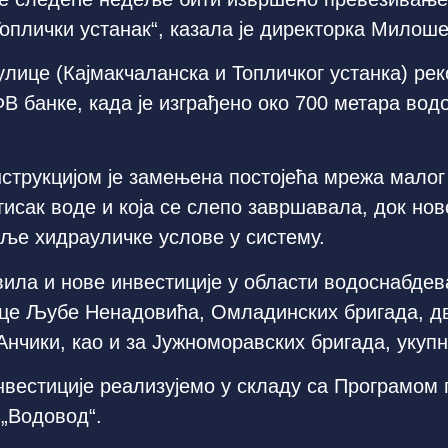
оплички устанак“, казала је директорка Милош
улице (Кајмакчаланска и Топличког устанка) рек
В банке, када је изграђено око 700 метара во
трукцијом је замењена постојећа мрежа малог 
исак воде и која се слепо завршавала, док но
ље хидрауличке услове у систему.
ила и нове инвестиције у области водоснабдев
лице Љубе Ненадовића, Омладинских бригада, д
нчики, као и за Јужноморавских бригада, укупн
нвестиције реализујемо у складу са Програмом 
 „Водовод“.