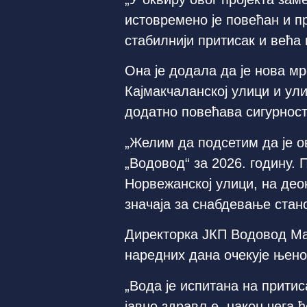
истовремено је повећан и 
стабилнији притисак и већа
Она је додала да је нова м
Кајмакчаланској улици и ул
додатно повећава сигурност
„Желим да подсетим да је о
„Водовод“ за 2026. годину.
Норвежанској улици, на деон
значаја за снабдевање стано
Директорка ЈКП Водовод Ма
наредних дана очекује њено
„Вода је испитана на притис
јавно здравље, након чега