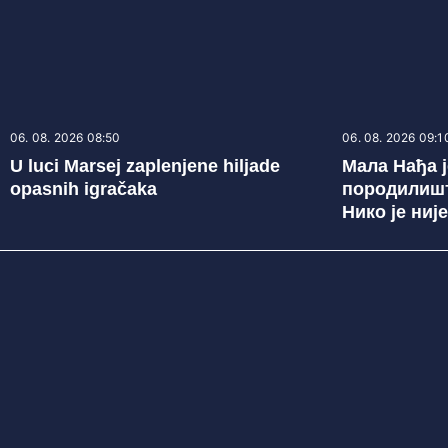
06. 08. 2026 08:50
06. 08. 2026 09:1
U luci Marsej zaplenjene hiljade
Мала Нађа 
opasnih igračaka
породилишту
Нико је није
постала ње