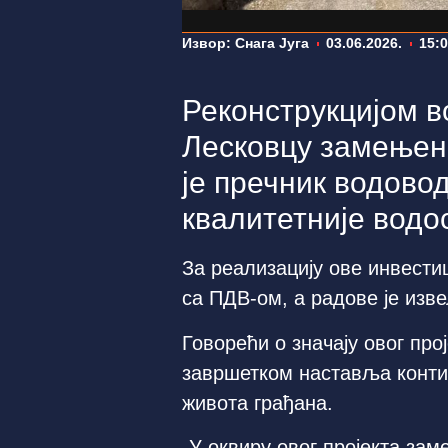
Извор: Снага Југа
03.06.2026.
15:
Реконструкцијом 
Лесковцу замењено
је пречник водовод
квалитетније водо
За реализацију ове инвести
са ПДВ-ом, а радове је изв
Говорећи о значају овог пр
завршетком наставља конти
живота грађана.
„У оквиру овог пројекта за