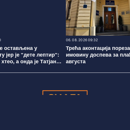
0
06. 08. 2026 09:32
је остављена у
Трећа аконтација пореза
 јер је "дете лептир":
имовину доспева за пла
 хтео, а онда је Татјана
августа
на мама
Редакција
redakcija@snagajuga.rs