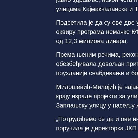
улицама Кајмакчаланска и Т
Подсетила је да су ове две 
оквиру програма немачке КФ
од 12,3 милиона динара.
Према њеним речима, реконс
обезбеђивала довољан прит
поузданије снабдевање и бо
Милошевић-Милојић је најав
крају израде пројекти за у
Заплањску улицу у насељу А
„Потрудићемо се да и ове и
поручила је директорка ЈКП