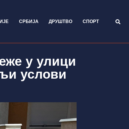
ИЈЕ
СРБИЈА
ДРУШТВО
СПОРТ
еже у улици
љи услови