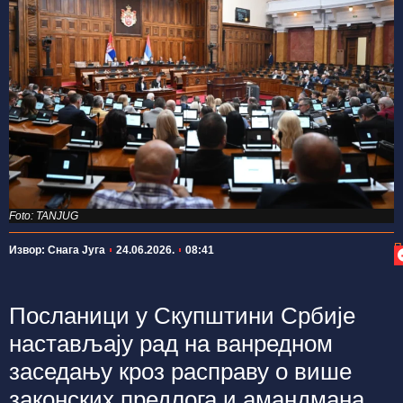
Foto: TANJUG
П
Извор: Снага Југа
24.06.2026.
08:41
Посланици у Скупштини Србије
настављају рад на ванредном
заседању кроз расправу о више
законских предлога и амандмана.