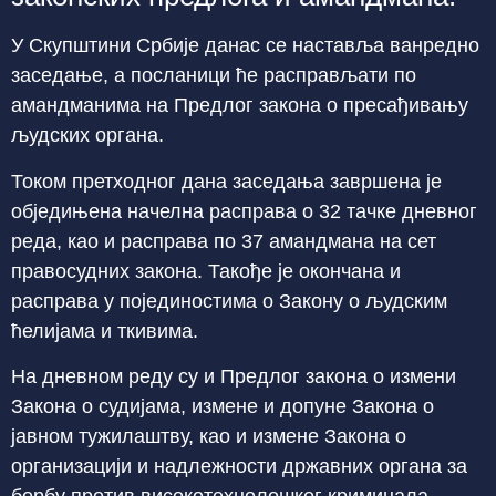
У Скупштини Србије данас се наставља ванредно
заседање, а посланици ће расправљати по
амандманима на Предлог закона о пресађивању
људских органа.
Током претходног дана заседања завршена је
обједињена начелна расправа о 32 тачке дневног
реда, као и расправа по 37 амандмана на сет
правосудних закона. Такође је окончана и
расправа у појединостима о Закону о људским
ћелијама и ткивима.
На дневном реду су и Предлог закона о измени
Закона о судијама, измене и допуне Закона о
јавном тужилаштву, као и измене Закона о
организацији и надлежности државних органа за