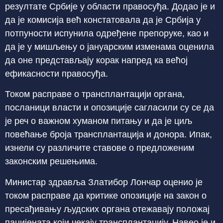
резултате Србије у области правосуђа. Додао је и
да је комисија већ констатовала да је Србија у
потпуности испунила одређене препоруке, као и
да је у мишљењу о јануарским изменама оценила
да оне представљају корак напред ка већој
ефикасности правосуђа.
Током расправе о трансплантацији органа,
посланици власти и опозиције сагласили су се да
је реч о важном хуманом питању и да је циљ
повећање броја трансплантација и донора. Ипак,
изнели су различите ставове о предложеним
законским решењима.
Министар здравља Златибор Лончар оценио је
током расправе да критике опозиције на закон о
пресађивању људских органа отежавају положај
пацијената који чекају трансплантацију. Навео је и