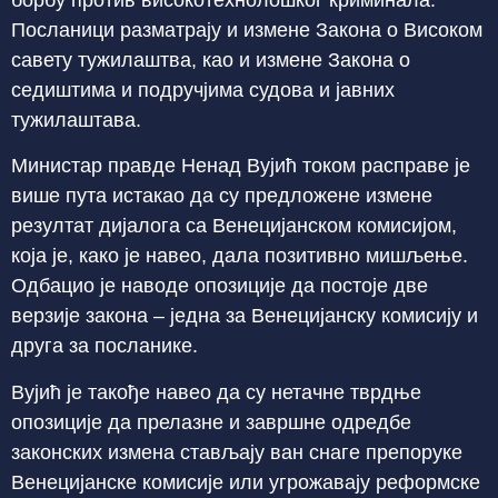
борбу против високотехнолошког криминала.
Посланици разматрају и измене Закона о Високом
савету тужилаштва, као и измене Закона о
седиштима и подручјима судова и јавних
тужилаштава.
Министар правде Ненад Вујић током расправе је
више пута истакао да су предложене измене
резултат дијалога са Венецијанском комисијом,
која је, како је навео, дала позитивно мишљење.
Одбацио је наводе опозиције да постоје две
верзије закона – једна за Венецијанску комисију и
друга за посланике.
Вујић је такође навео да су нетачне тврдње
опозиције да прелазне и завршне одредбе
законских измена стављају ван снаге препоруке
Венецијанске комисије или угрожавају реформске