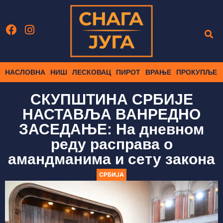
НАСЛОВНА
НИШ
ЛЕСКОВАЦ
ПИРОТ
ВРАЊЕ
ПРОКУПЉЕ
СКУПШТИНА СРБИЈЕ
НАСТАВЉА ВАНРЕДНО
ЗАСЕДАЊЕ: На дневном
реду расправа о
амандманима и сету закона
СРБИЈА