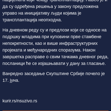
да су одређена решења у закону предложена
управо на иницијативу људи којима је
трансплантација неопходна.
На дневном реду су и предлози који се односе на
подршку младима при куповини прве стамбене
непокретности, као и више инфраструктурних
пројеката и међународних споразума. Након
завршетка расправе о свим тачкама дневног реда,
посланици ће се изјашњавати у дану за гласање.
Ванредно заседање Скупштине Србије почело је
17. јуна.
kurir.rs/nsuzivo.rs