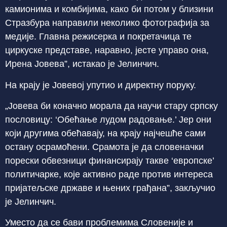
камионима и комбијима, како би потом у близини
Стразбура направили неколико фотографија за
медије. Главна режисерка и покретачица те
циркуске представе, наравно, јесте управо она,
Ирена Јовева”, истакао је Јелинчич.
На крају је Јовевој упутио и директну поруку.
„Јовева би коначно морала да научи стару српску
пословицу: ‘Обећање лудом радовање.’ Јер они
који другима обећавају, на крају најчешће сами
остану осрамоћени. Срамота је да словеначки
порески обвезници финансирају такве ‘европске’
политичарке, које активно раде против интереса
пријатељске државе и њених грађана”, закључио
је Јелинчич.
Уместо да се бави проблемима Словеније и