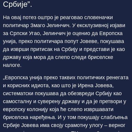
Србије”.
На овај потез оштро је реаговао словеначки
политичар Змаго Јелинчич. У ексклузивној изјави
за Српски Угао, Јелинчич је оценио да Европска
унија, преко политичара попут Јовеве, покушава
да изврши притисак на Србију и представи је као
државу која мора да слепо следи бриселске
налоге.
„Европска унија преко таквих политичких ренегата
и корисних идиота, као што је Ирена Јовева,
систематски покушава да обезвреди Србију као
самосталну и суверену државу и да је претвори у
европску колонију која ће слепо извршавати
бриселска наређења. И у том покушају слабљења
Србије Јовева има своју срамотну улогу – верног