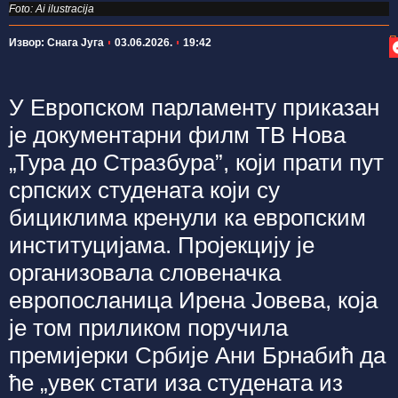
Foto: Ai ilustracija
П
Извор: Снага Југа
03.06.2026.
19:42
У Европском парламенту приказан
је документарни филм ТВ Нова
„Тура до Стразбура”, који прати пут
српских студената који су
бициклима кренули ка европским
институцијама. Пројекцију је
организовала словеначка
европосланица Ирена Јовева, која
је том приликом поручила
премијерки Србије Ани Брнабић да
ће „увек стати иза студената из