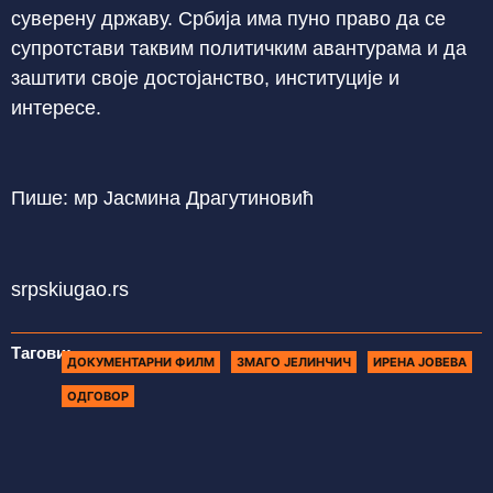
суверену државу. Србија има пуно право да се
супротстави таквим политичким авантурама и да
заштити своје достојанство, институције и
интересе.
Пише: мр Јасмина Драгутиновић
srpskiugao.rs
Тагови:
ДОКУМЕНТАРНИ ФИЛМ
ЗМАГО ЈЕЛИНЧИЧ
ИРЕНА ЈОВЕВА
ОДГОВОР