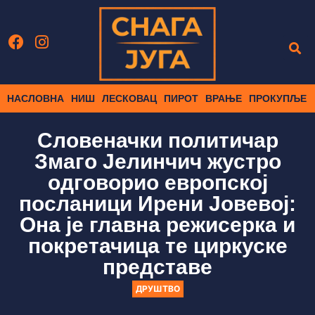
НАСЛОВНА
НИШ
ЛЕСКОВАЦ
ПИРОТ
ВРАЊЕ
ПРОКУПЉЕ
Словеначки политичар
Змаго Јелинчич жустро
одговорио европској
посланици Ирени Јовевој:
Она је главна режисерка и
покретачица те циркуске
представе
ДРУШТВО