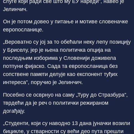
слуге који ради све што му ЕУ нареди”, навео је
Јелинчич.
Он је потом довео у питање и мотиве словеначке
европосланице.
„Вероватно су јој за то обећали неку лепу позицију
у Бриселу, јер је њена политичка опција на
последњим изборима у Словенији доживела
потпуни фијаско. Сада та европосланица без
сопствене памети делује као експонент туђих
интереса”, поручио је Јелинчич.
Посебно се осврнуо на саму „Туру до Стразбура”,
тврдећи да је реч о политички режираном
догађају.
„Студенти, који су наводно 13 дана јуначки возили
бицикле, у стварности су већи део пута прешли