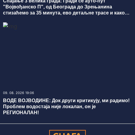
Спајање 3 велика града: Гради се ауто-пут
"Војвођанско П", од Београда до Зрењанина
стизаћемо за 35 минута, ево детаљне трасе и како
напредују радови ФОТО
09. 08. 2026 19:06
ВОДЕ ВОЈВОДИНЕ: Док други критикују, ми радимо!
Проблем водостаја није локалан, он је
РЕГИОНАЛАН!