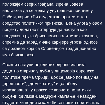
положајем својих грађана, Ирена Јовева
наставља да се меша у унутрашње прилике у
Србији, користећи студентске протесте као
средство политичког притиска. Њена улога у овом
пројекту додатно потврђује да наступа као
продужена рука бриселских политичких кругова,
спремна да зарад личне каријере угрози односе
са државом која са Словенијом традиционално
има блиске везе.
Овакви наступи појединих европосланика
додатно откривају дубину лицемерја европске
политике према Србији. Док се јавно позивају на
„вредности”, „демократију” и „слободу
изражавања”, у пракси се користе политички
обојени филмови, медијске кампање и наводни
студентски подвизи како би се вршио притисак на