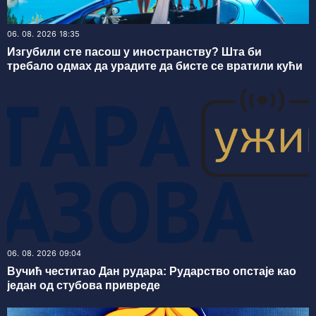
06. 08. 2026 18:35
Изгубили сте пасош у иностранству? Шта би
требало одмах да урадите да бисте се вратили кући
06. 08. 2026 09:04
Вучић честитао Дан рудара: Рударство опстаје као
један од стубова привреде