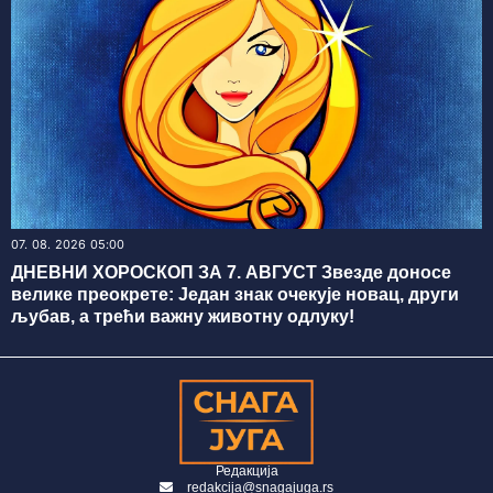
07. 08. 2026 05:00
ДНЕВНИ ХОРОСКОП ЗА 7. АВГУСТ Звезде доносе
велике преокрете: Један знак очекује новац, други
љубав, а трећи важну животну одлуку!
Редакција
redakcija@snagajuga.rs