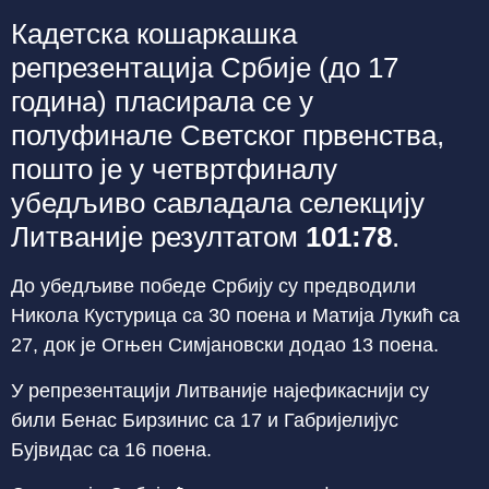
Кадетска кошаркашка
репрезентација Србије (до 17
година) пласирала се у
полуфинале Светског првенства,
пошто је у четвртфиналу
убедљиво савладала селекцију
Литваније резултатом
101:78
.
До убедљиве победе Србију су предводили
Никола Кустурица са 30 поена и Матија Лукић са
27, док је Огњен Симјановски додао 13 поена.
У репрезентацији Литваније најефикаснији су
били Бенас Бирзинис са 17 и Габријелијус
Бујвидас са 16 поена.