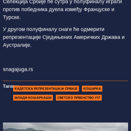
Селекција Србије ће сутра у полуфиналу играти
против победника дуела између Француске и
Турске.
У другом полуфиналу снаге ће одмерити
репрезентације Сједињених Америчких Држава и
Аустралије.
snagajuga.rs
Тагови:
КАДЕТСКА РЕПРЕЗЕНТАЦИЈА СРБИЈЕ
КОШАРКА
МЛАДИ КОШАРКАШИ
СВЕТСКО ПРВЕНСТВО У17