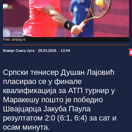
Foto: tanjug.rs
П
Извор: Снага Југа
29.03.2026.
13:54
Српски тенисер Душан Лајовић
пласирао се у финале
квалификација за АТП турнир у
Маракешу пошто је победио
Швајцарца Јакуба Паула
резултатом 2:0 (6:1, 6:4) за сат и
осам минута.