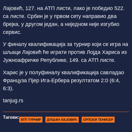
Лајовић, 127. на АТП листи, лако је победио 522.
са листе. Србин је у првом сету направио два
брејка, у другом један, а ниједном није изгубио
сервис.
У финалу квалификација за турнир који се игра на
шљаци Лајовић ће играти против Лојда Хариса из
Јужноафричке Републике, 149. са АТП листе.
Харис је у полуфиналу квалификација савладао
Француза Пјер Ига-Ербера резултатом 2:0 (6:4,
6:3).
tanjug.rs
Тагови:
АТП ТУРНИР
ДУШАН ЛАЈОВИЋ
СРПСКИ ТЕНИСЕР