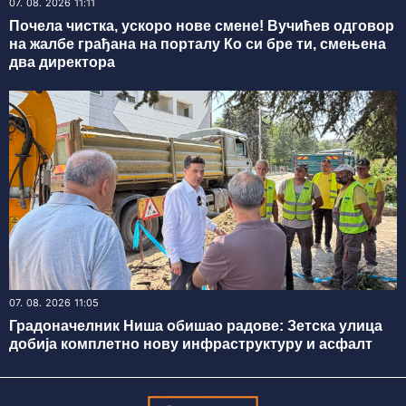
07. 08. 2026 11:11
Почела чистка, ускоро нове смене! Вучићев одговор
на жалбе грађана на порталу Ко си бре ти, смењена
два директора
07. 08. 2026 11:05
Градоначелник Ниша обишао радове: Зетска улица
добија комплетно нову инфраструктуру и асфалт