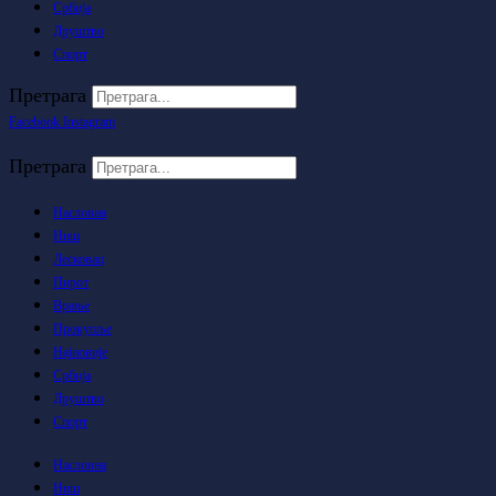
Србија
Друштво
Спорт
Претрага
Facebook
Instagram
Претрага
Насловна
Ниш
Лесковац
Пирот
Врање
Прокупље
Најновије
Србија
Друштво
Спорт
Насловна
Ниш