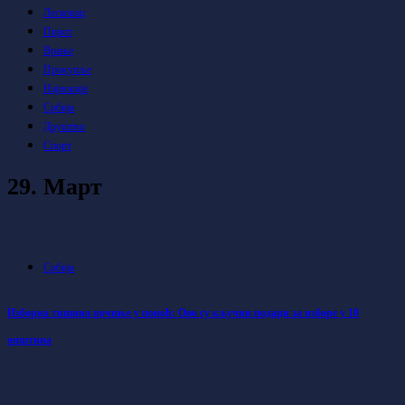
Лесковац
Пирот
Врање
Прокупље
Најновије
Србија
Друштво
Спорт
29. Март
Србија
Изборна тишина почиње у поноћ: Ово су кључни подаци за изборе у 10
општина