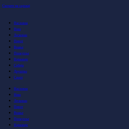
Скочите на садржај
Насловна
Ниш
Лесковац
Пирот
Врање
Прокупље
Најновије
Србија
Друштво
Спорт
Насловна
Ниш
Лесковац
Пирот
Врање
Прокупље
Најновије