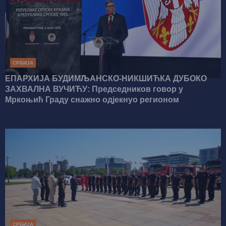
СРБИЈА
ЕПАРХИЈА БУДИМЉАНСКО-НИКШИЋКА ДУБОКО
ЗАХВАЛНА ВУЧИЋУ: Председников говор у
Мркоњић Граду снажно одјекнуо регионом
СРБИЈА