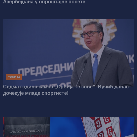
Азербејџана у опроштајне посете
СРБИЈА
Седма година кампа „Србија те зове“: Вучић данас
дочекује младе спортисте!