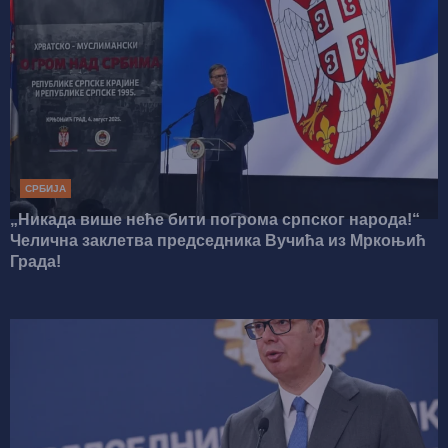
СРБИЈА
„Никада више неће бити погрома српског народа!“
Челична заклетва председника Вучића из Мркоњић
Града!