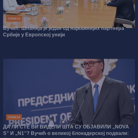
СРБИЈА
Вучић: Шпанија је један од најважнијих партнера
Србије у Европској унији
СРБИЈА
ДА ЛИ СТЕ ВИ ВИДЕЛИ ШТА СУ ОБЈАВИЛИ „NOVA
S“ И „N1“? Вучић о великој блокадерској подвали: