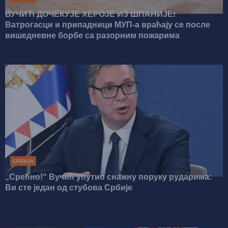
ВУЧИЋ ДОЧЕКУЈЕ ХЕРОЈЕ ИЗ ШПАНИЈЕ!
Ватрогасци и припадници МУП-а враћају се после
вишедневне борбе са разорним пожарима
СРБИЈА
„Срећно!“ Вучић упутио снажну поруку рударима:
Ви сте један од стубова Србије