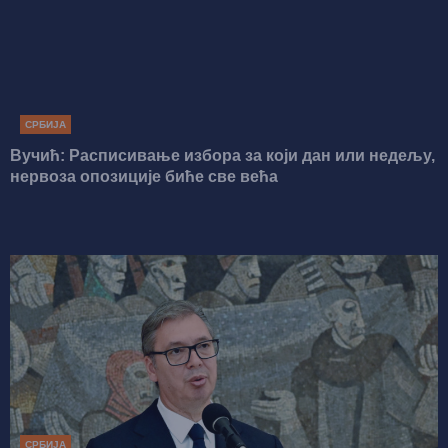
СРБИЈА
Вучић: Расписивање избора за који дан или недељу,
нервоза опозиције биће све већа
СРБИЈА