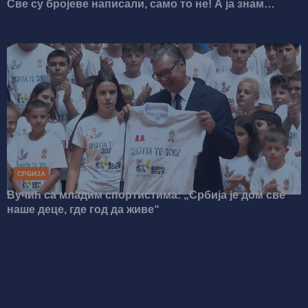
Све су бројеве написали, само то не! А ја знам
ЗАШТО ТО РАДЕ
СРБИЈА
Вучић са младим спортистима: „Србија је дом све
наше деце, где год да живе“