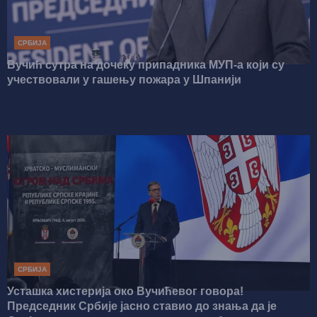
СРБИЈА
Вучић сутра на дочеку припадника МУП-а који су
учествовали у гашењу пожара у Шпанији
СРБИЈА
Усташка хистерија око Вучићевог говора!
Председник Србије јасно ставио до знања да је