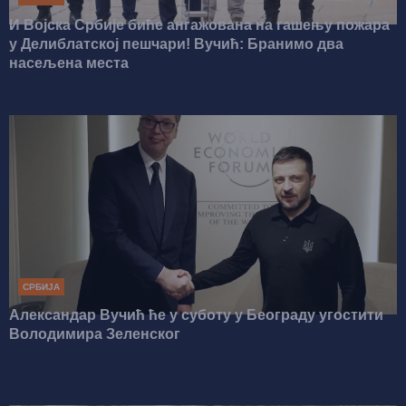
И Војска Србије биће ангажована на гашењу пожара
у Делиблатској пешчари! Вучић: Бранимо два
насељена места
СРБИЈА
Александар Вучић ће у суботу у Београду угостити
Володимира Зеленског