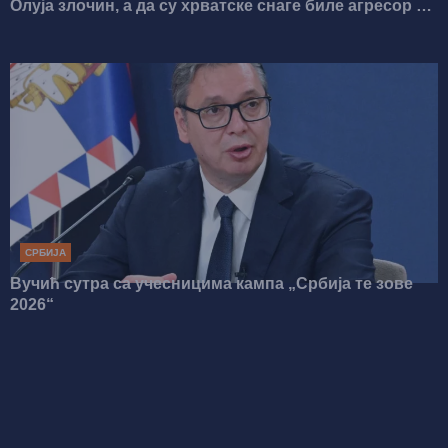
Олуја злочин, а да су хрватске снаге биле агресор на
Србима!
СРБИЈА
Вучић сутра са учесницима кампа „Србија те зове
2026“