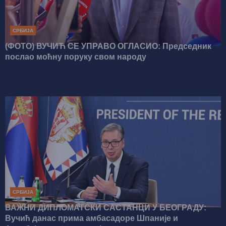
СРБИЈА
(ФОТО) ВУЧИЋ СЕ УПРАВО ОГЛАСИО: Председник
послао моћну поруку свом народу
СРБИЈА
ВАЖНИ ДИПЛОМАТСКИ САСТАНЦИ У БЕОГРАДУ:
Вучић данас прима амбасадоре Шпаније и