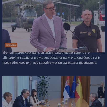
СРБИЈА
Вучић дочекао ватрогасце-спасиоце који су у
Шпанији гасили пожаре: Хвала вам на храбрости и
посвећености, постараћемо се за ваша примања