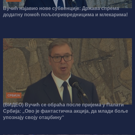
Вучић најавио нове субвенције: Држава спрема
додатну помоћ пољопривредницима и млекарима!
СРБИЈА
(ВИДЕО) Вучић се обраћа после пријема у Палати
Србија: „Ово је фантастична акција, да млади боље
упознају своју отаџбину“