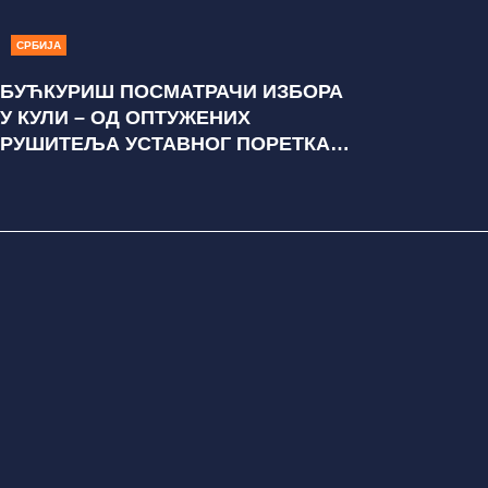
СРБИЈА
БУЋКУРИШ ПОСМАТРАЧИ ИЗБОРА
У КУЛИ – ОД ОПТУЖЕНИХ
РУШИТЕЉА УСТАВНОГ ПОРЕТКА,
ОПОЗИЦИОНИХ ПОЛИТИЧКИХ
АКТИВИСТА, АНАРХИСТА,
БИВШИХ СУДИЈА ДО
ВИШЕСТРУКОГ ПРЕКРШАЈНОГ
ПРЕСТУПНИКА