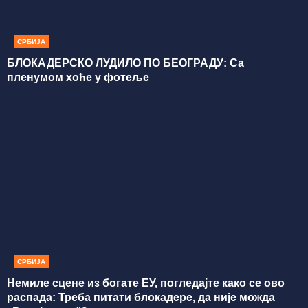
СРБИЈА
БЛОКАДЕРСКО ЛУДИЛО ПО БЕОГРАДУ: Са
пленумом хоће у фотеље
СРБИЈА
Немиле сцене из богате ЕУ, погледајте како се ово
распада: Треба питати блокадере, да није можда