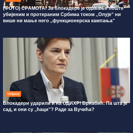
(ФОТО) СРАМОТА! За блокадере је одавање поште
убијеним и протераним Србима током „Олује“ ни
више ни мање него „функционерска кампања“
СРБИЈА
Блокадери ударили и на ОДИХР! Брнабић: Па шта је
сад, и они су „ћаци“? Раде за Вучића?