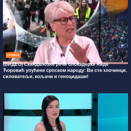
СРБИЈА
(ВИДЕО) Скандалозне речи блокадерке Аиде
Ћоровић упућене српском народу: Ви сте злочинци,
силоватељи, кољачи и геноцидаши!