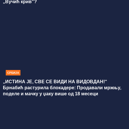
„Вучић крив“?
СРБИЈА
„ИСТИНА ЈЕ, СВЕ СЕ ВИДИ НА ВИДОВДАН!“
Брнабић растурила блокадере: Продавали мржњу,
поделе и мачку у џаку више од 18 месеци