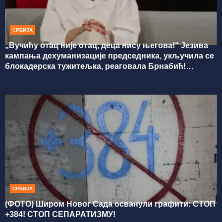
СРБИЈА
„Вучићу отац није отац, деца нису његова!“ Језива
кампања дехуманизације председника, укључила се
блокадерска тужитељка, реаговала Брнабић!
(ВИДЕО)
СРБИЈА
(ФОТО) Широм Новог Сада осванули графити: СТОП
+384! СТОП СЕПАРАТИЗМУ!