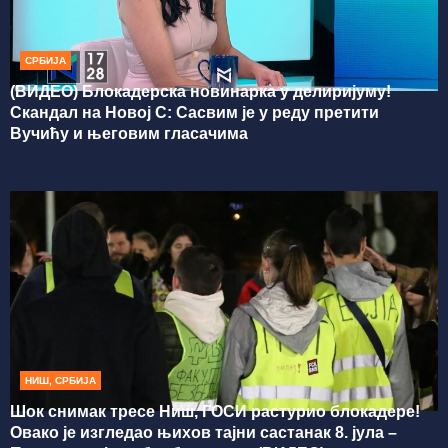
СРБИЈА
(ВИДЕО) Блокадерска новинарка у делиријуму!
Скандал на Новој С: Сасвим је у реду претити
Вучићу и његовим гласачима
НИШ
,
СРБИЈА
Шок снимак тресе Ниш, ГОСИ растурио блокадере!
Овако је изгледао њихов тајни састанак 8. јула –