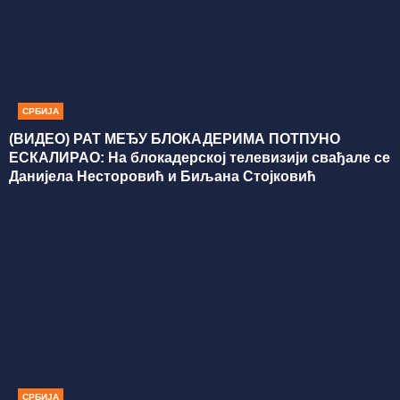
СРБИЈА
(ВИДЕО) РАТ МЕЂУ БЛОКАДЕРИМА ПОТПУНО
ЕСКАЛИРАО: На блокадерској телевизији свађале се
Данијела Несторовић и Биљана Стојковић
СРБИЈА