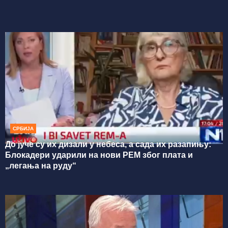
СРБИЈА
До јуче су их дизали у небеса, а сада их разапињу:
Блокадери ударили на нови РЕМ због плата и
„легања на руду“