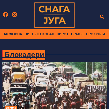
НАСЛОВНА
НИШ
ЛЕСКОВАЦ
ПИРОТ
ВРАЊЕ
ПРОКУПЉЕ
Блокадери
СРБИЈА