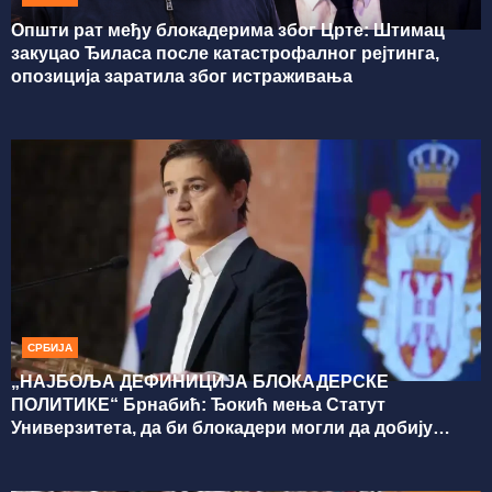
Општи рат међу блокадерима због Црте: Штимац
закуцао Ђиласа после катастрофалног рејтинга,
опозиција заратила због истраживања
СРБИЈА
„НАЈБОЉА ДЕФИНИЦИЈА БЛОКАДЕРСКЕ
ПОЛИТИКЕ“ Брнабић: Ђокић мења Статут
Универзитета, да би блокадери могли да добију
поново свог ректора