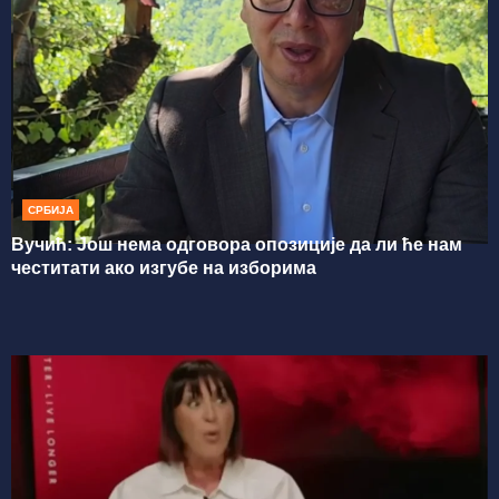
СРБИЈА
Вучић: Још нема одговора опозиције да ли ће нам
честитати ако изгубе на изборима