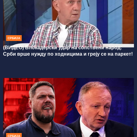
СРБИЈА
(ВИДЕО) Блокадерски удар на сопствени народ:
Срби врше нужду по ходницима и греју се на паркет!
СРБИЈА