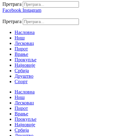
Претрага
Facebook
Instagram
Претрага
Насловна
Ниш
Лесковац
Пирот
Врање
Прокупље
Најновије
Србија
Друштво
Спорт
Насловна
Ниш
Лесковац
Пирот
Врање
Прокупље
Најновије
Србија
Друштво