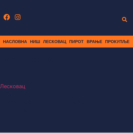
НАСЛОВНА
НИШ
ЛЕСКОВАЦ
ПИРОТ
ВРАЊЕ
ПРОКУПЉЕ
Family Festival
Лесковац
ТОЛ представила Лесковац на
међународном догађају „Family
Festival” у Скопљу