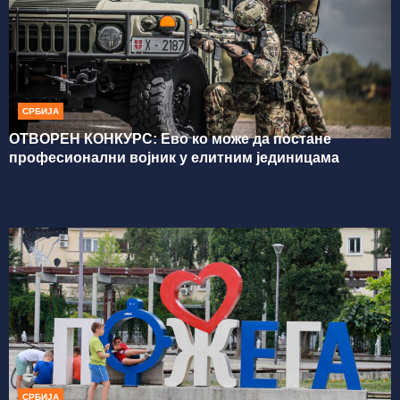
СРБИЈА
ОТВОРЕН КОНКУРС: Ево ко може да постане
професионални војник у елитним јединицама
СРБИЈА