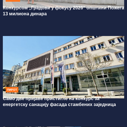
Конкурсом „Градови у фокусу 2026“ општини Пожега
13 милиона динара
ПИРОТ
Само две пријаве пристигле на конкурс за
енергетску санацију фасада стамбених заједница