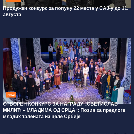
Продужен конкурс за попуну 22 места у САЈ-у до 11.
августа
НИШ
ОТВОРЕН КОНКУРС ЗА НАГРАДУ „СВЕТИСЛАВ
МИЛИЋ – МЛАДИМА ОД СРЦА“: Позив за предлоге
младих талената из целе Србије