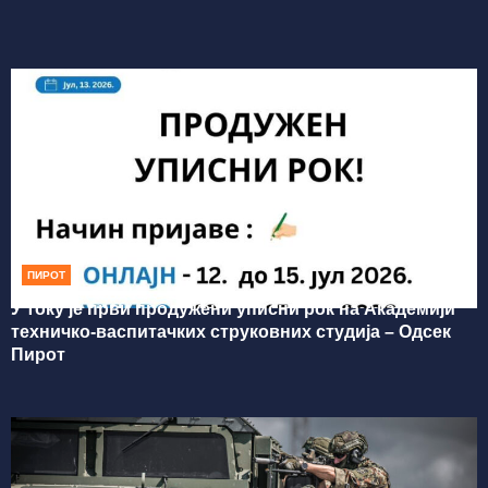
ПИРОТ
У току је први продужени уписни рок на Академији
техничко-васпитачких струковних студија – Одсек
Пирот