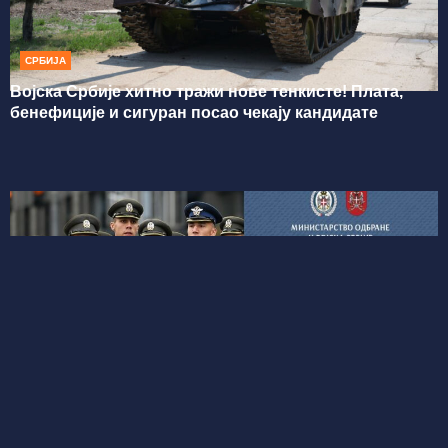
СРБИЈА
Војска Србије хитно тражи нове тенкисте! Плата,
бенефиције и сигуран посао чекају кандидате
СРБИЈА
КОНКУРС ЗА УПИС У ВОЈНУ АКАДЕМИЈУ ОТВОРЕН
ДО 10. ЈУЛА