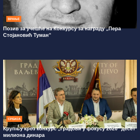
ВРАЊЕ
Позив за учешће на Конкурсу за награду „Пера
Стојановић Туман“
СРБИЈА
Крупњу кроз конкурс „Градови у фокусу 2026“ десет
милиона динара