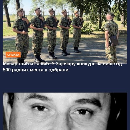
СРБИЈА
Месаровић и Гашић: У Зајечару конкурс за више од
500 радних места у одбрани