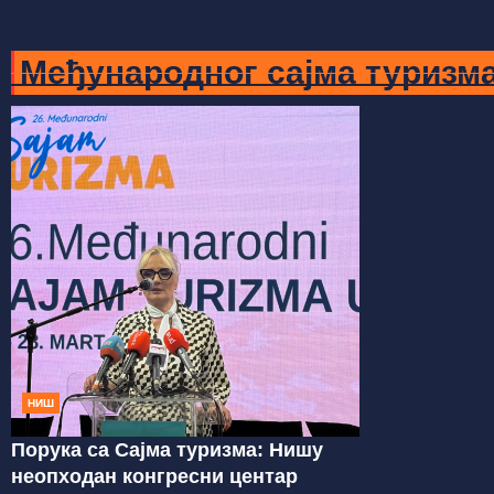
Међународног сајма туризм
НИШ
Порука са Сајма туризма: Нишу
неопходан конгресни центар