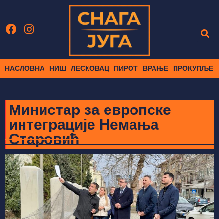
НАСЛОВНА
НИШ
ЛЕСКОВАЦ
ПИРОТ
ВРАЊЕ
ПРОКУПЉЕ
Министар за европске
интеграције Немања
Старовић