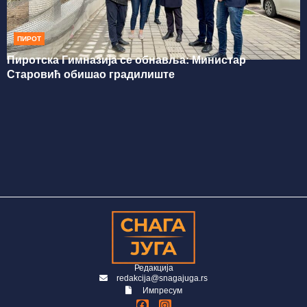
ПИРОТ
Пиротска Гимназија се обнавља: Министар
Старовић обишао градилиште
Редакција
redakcija@snagajuga.rs
Импресум