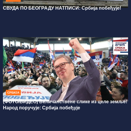
СВУДА ПО БЕОГРАДУ НАТПИСИ: Србија побеђује!
СРБИЈА
(ФОТО/ВИДЕО) Величанствене слике из целе земље!
Народ поручује: Србија побеђује