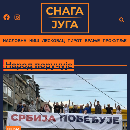
НАСЛОВНА
НИШ
ЛЕСКОВАЦ
ПИРОТ
ВРАЊЕ
ПРОКУПЉЕ
Народ поручује
СРБИЈА