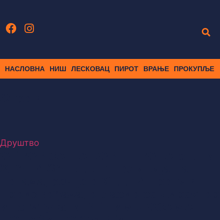
НАСЛОВНА
НИШ
ЛЕСКОВАЦ
ПИРОТ
ВРАЊЕ
ПРОКУПЉЕ
Отров
Друштво
ОТРОВ ЗА ПАЦОВЕ ПРОНАЂЕН У
ХРАНИ ЗА БЕБЕ! Полиција на
ногама, реч је о УЦЕНИ против
произвођача, огласио се директор
Института: У ВЕЋИМ ДОЗАМА
ДОЛАЗИ ДО СМРТИ