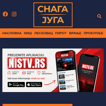
НАСЛОВНА
НИШ
ЛЕСКОВАЦ
ПИРОТ
ВРАЊЕ
ПРОКУПЉЕ