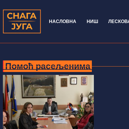
НАСЛОВНА
НИШ
ЛЕСКОВ
Помоћ расељенима