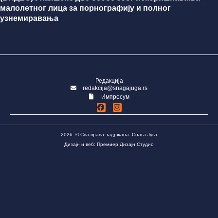
малолетног лица за порнографију и полног
узнемиравања
Редакција
redakcija@snagajuga.rs
Импресум
2026. © Сва права задржана. Снага Југа
Дизајн и веб: Премиер Дизајн Студио