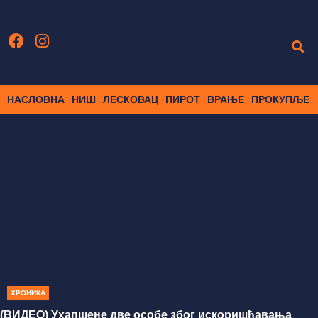
НАСЛОВНА
НИШ
ЛЕСКОВАЦ
ПИРОТ
ВРАЊЕ
ПРОКУПЉЕ
Предатори
ХРОНИКА
(ВИДЕО) Ухапшене две особе због искоришћавања