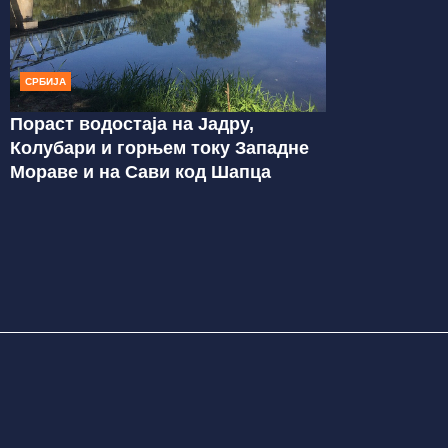
СРБИЈА
Пораст водостаја на Јадру,
Колубари и горњем току Западне
Мораве и на Сави код Шапца