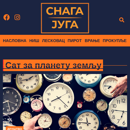
НАСЛОВНА
НИШ
ЛЕСКОВАЦ
ПИРОТ
ВРАЊЕ
ПРОКУПЉЕ
Сат за планету земљу
ДРУШТВО