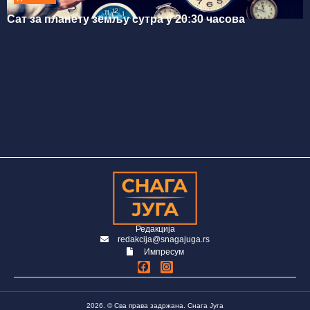
Сат за планету земљу сутра у 20:30 часова
Редакција
redakcija@snagajuga.rs
Импресум
2026. © Сва права задржана. Снага Југа