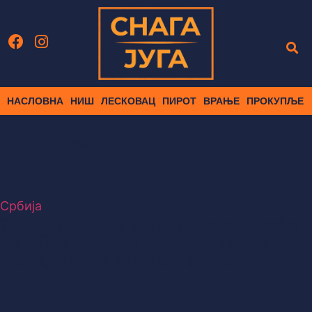
НАСЛОВНА
НИШ
ЛЕСКОВАЦ
ПИРОТ
ВРАЊЕ
ПРОКУПЉЕ
Станковић
Србија
Станковић: Ректор и декан треба
да објасне зашто се догодила
трагедија на Филозофском