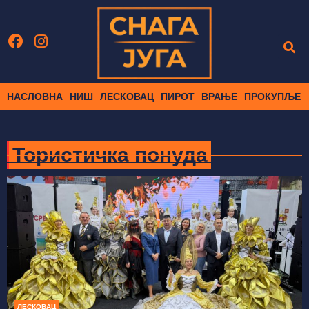
НАСЛОВНА
НИШ
ЛЕСКОВАЦ
ПИРОТ
ВРАЊЕ
ПРОКУПЉЕ
Тористичка понуда
ЛЕСКОВАЦ