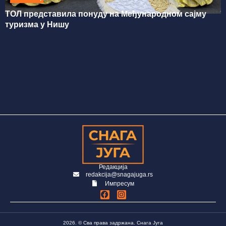
ТОЛ представила понуду на Међународном сајму
туризма у Нишу
Редакција
redakcija@snagajuga.rs
Импресум
2026. © Сва права задржана. Снага Југа